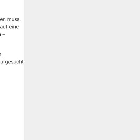
ben muss.
auf eine
h –
n
aufgesucht