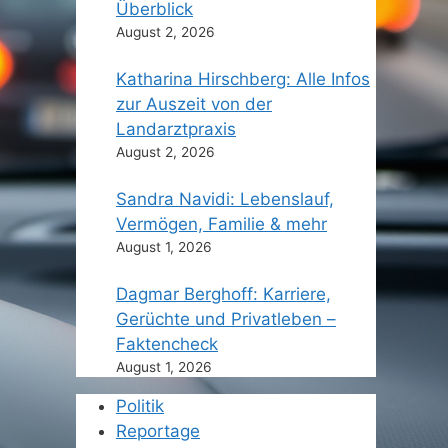
Überblick
August 2, 2026
Katharina Hirschberg: Alle Infos
zur Auszeit von der
Landarztpraxis
August 2, 2026
Sandra Navidi: Lebenslauf,
Vermögen, Familie & mehr
August 1, 2026
Dagmar Berghoff: Karriere,
Gerüchte und Privatleben –
Faktencheck
August 1, 2026
Politik
Reportage