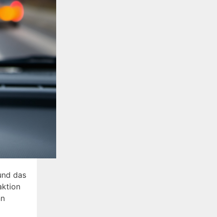
 und das
aktion
nn