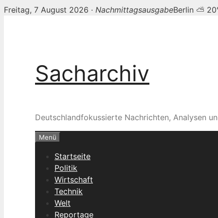
Freitag, 7 August 2026 ·
Nachmittagsausgabe
Berlin ⛅ 20
Zum
Inhalt
springen
Sacharchiv
Deutschlandfokussierte Nachrichten, Analysen un
Menü
Startseite
Politik
Wirtschaft
Technik
Welt
Reportage