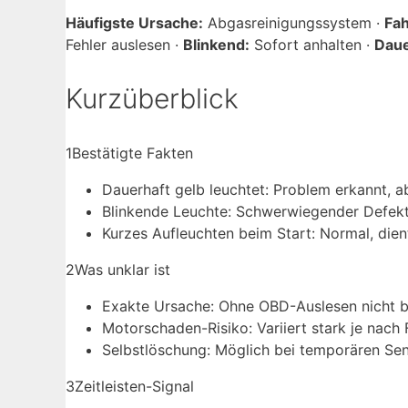
Häufigste Ursache:
Abgasreinigungssystem ·
Fah
Fehler auslesen ·
Blinkend:
Sofort anhalten ·
Daue
Kurzüberblick
1
Bestätigte Fakten
Dauerhaft gelb leuchtet: Problem erkannt, a
Blinkende Leuchte: Schwerwiegender Defekt,
Kurzes Aufleuchten beim Start: Normal, dient
2
Was unklar ist
Exakte Ursache: Ohne OBD-Auslesen nicht 
Motorschaden-Risiko: Variiert stark je nach
Selbstlöschung: Möglich bei temporären Sen
3
Zeitleisten-Signal