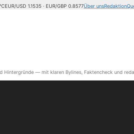
°C
EUR/USD 1.1535 · EUR/GBP 0.8577
Über uns
Redaktion
Que
d Hintergründe — mit klaren Bylines, Faktencheck und reda