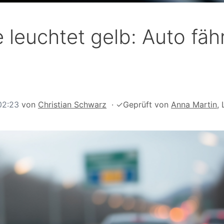
 leuchtet gelb: Auto fäh
02:23
von
Christian Schwarz
·
✓
Geprüft von
Anna Martin
, 