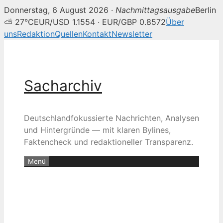
Donnerstag, 6 August 2026 ·
Nachmittagsausgabe
Berlin
⛅ 27°C
EUR/USD 1.1554 · EUR/GBP 0.8572
Über
uns
Redaktion
Quellen
Kontakt
Newsletter
Zum
Inhalt
springen
Sacharchiv
Deutschlandfokussierte Nachrichten, Analysen
und Hintergründe — mit klaren Bylines,
Faktencheck und redaktioneller Transparenz.
Menü