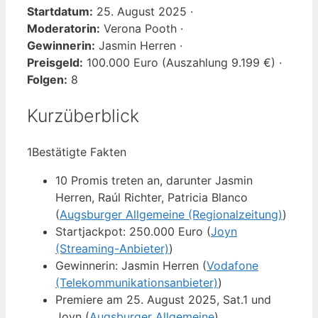
Startdatum:
25. August 2025 ·
Moderatorin:
Verona Pooth ·
Gewinnerin:
Jasmin Herren ·
Preisgeld:
100.000 Euro (Auszahlung 9.199 €) ·
Folgen:
8
Kurzüberblick
1
Bestätigte Fakten
10 Promis treten an, darunter Jasmin
Herren, Raúl Richter, Patricia Blanco
(
Augsburger Allgemeine (Regionalzeitung)
)
Startjackpot: 250.000 Euro (
Joyn
(Streaming-Anbieter)
)
Gewinnerin: Jasmin Herren (
Vodafone
(Telekommunikationsanbieter)
)
Premiere am 25. August 2025, Sat.1 und
Joyn (
Augsburger Allgemeine
)