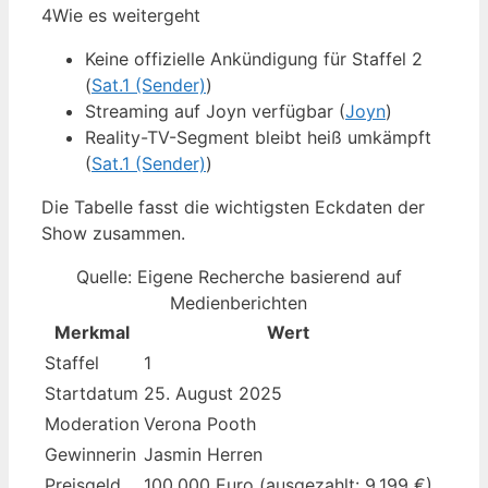
4
Wie es weitergeht
Keine offizielle Ankündigung für Staffel 2
(
Sat.1 (Sender)
)
Streaming auf Joyn verfügbar (
Joyn
)
Reality-TV-Segment bleibt heiß umkämpft
(
Sat.1 (Sender)
)
Die Tabelle fasst die wichtigsten Eckdaten der
Show zusammen.
Quelle: Eigene Recherche basierend auf
Medienberichten
Merkmal
Wert
Staffel
1
Startdatum
25. August 2025
Moderation
Verona Pooth
Gewinnerin
Jasmin Herren
Preisgeld
100.000 Euro (ausgezahlt: 9.199 €)