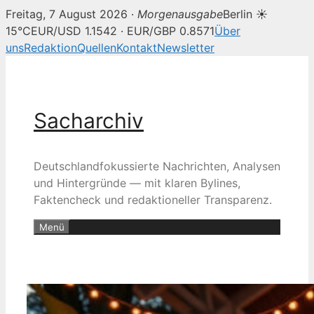
Freitag, 7 August 2026 ·
Morgenausgabe
Berlin ☀
15°C
EUR/USD 1.1542 · EUR/GBP 0.8571
Über
uns
Redaktion
Quellen
Kontakt
Newsletter
Zum
Inhalt
springen
Sacharchiv
Deutschlandfokussierte Nachrichten, Analysen
und Hintergründe — mit klaren Bylines,
Faktencheck und redaktioneller Transparenz.
Menü