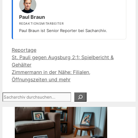
Paul Braun
REDAKTIONSMITARBEITER
Paul Braun ist Senior Reporter bei Sacharchiv.
Kategorien
Reportage
St. Pauli gegen Augsburg 2:1: Spielbericht &
Gehälter
Zimmermann in der Nähe: Filialen,
Öffnungszeiten und mehr
Suchen