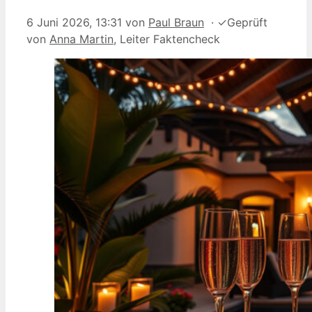
6 Juni 2026, 13:31
von
Paul Braun
·
✓
Geprüft
von
Anna Martin
, Leiter Faktencheck