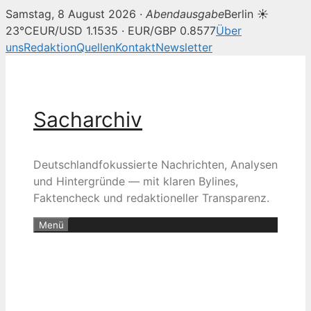
Samstag, 8 August 2026 ·
Abendausgabe
Berlin ☀
23°C
EUR/USD 1.1535 · EUR/GBP 0.8577
Über
uns
Redaktion
Quellen
Kontakt
Newsletter
Zum
Inhalt
springen
Sacharchiv
Deutschlandfokussierte Nachrichten, Analysen
und Hintergründe — mit klaren Bylines,
Faktencheck und redaktioneller Transparenz.
Menü