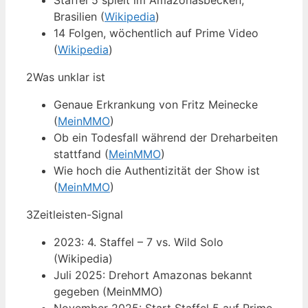
Staffel 5 spielt im Amazonasbecken,
Brasilien (
Wikipedia
)
14 Folgen, wöchentlich auf Prime Video
(
Wikipedia
)
2
Was unklar ist
Genaue Erkrankung von Fritz Meinecke
(
MeinMMO
)
Ob ein Todesfall während der Dreharbeiten
stattfand (
MeinMMO
)
Wie hoch die Authentizität der Show ist
(
MeinMMO
)
3
Zeitleisten-Signal
2023: 4. Staffel – 7 vs. Wild Solo
(Wikipedia)
Juli 2025: Drehort Amazonas bekannt
gegeben (MeinMMO)