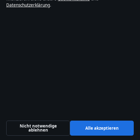
Datenschutzerklärung
.
Über Sacharchiv in Kürze
Sacharchiv ist ein unabhängiger digitaler
Nachrichtenanbieter mit Fokus auf Politik, Wirtschaft,
Technik und Gesellschaft in Deutschland. Jeder Artikel
trägt eine Byline, wird von einem Redakteur geprüft und
vor der Veröffentlichung faktengecheckt.
Die Inhalte dienen ausschließlich der allgemeinen
Information. Allgemeine Anfragen:
info@sacharchiv.de
.
Berichtigungen:
corrections@sacharchiv.de
.
Herausgeber:
Sacharchiv Media Ltd., Valletta ·
Verantwortlicher Herausgeber:
Matthias Ziegler,
Chefredakteur · Malta Business Registry C 92009
Nicht notwendige
Alle akzeptieren
ablehnen
© 2026 Sacharchiv · Sacharchiv Media Ltd. ·