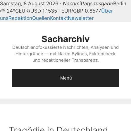
Samstag, 8 August 2026 ·
Nachmittagsausgabe
Berlin
⛅ 24°C
EUR/USD 1.1535 · EUR/GBP 0.8577
Über
uns
Redaktion
Quellen
Kontakt
Newsletter
Zum
Inhalt
Sacharchiv
springen
Deutschlandfokussierte Nachrichten, Analysen und
Hintergründe — mit klaren Bylines, Faktencheck
und redaktioneller Transparenz.
Menü
Tragödie in Deutschland