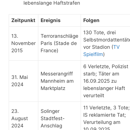
lebenslange Haftstrafen
Zeitpunkt
Ereignis
Folgen
130 Tote, drei
13.
Terroranschläge
Selbstmordattentät
November
Paris (Stade de
vor Stadion (
TV
2015
France)
Spielfilm
)
6 Verletzte, Polizist
Messerangriff
starb; Täter am
31. Mai
Mannheim am
16.09.2025 zu
2024
Marktplatz
lebenslanger Haft
verurteilt
11 Verletzte, 3 Tote;
23.
Solinger
IS reklamierte Tat;
August
Stadtfest-
Verurteilung am
2024
Anschlag
10.09.2025