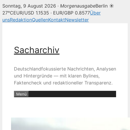
Sonntag, 9 August 2026 ·
Morgenausgabe
Berlin ☀
27°C
EUR/USD 1.1535 · EUR/GBP 0.8577
Über
uns
Redaktion
Quellen
Kontakt
Newsletter
Zum
Inhalt
springen
Sacharchiv
Deutschlandfokussierte Nachrichten, Analysen
und Hintergründe — mit klaren Bylines,
Faktencheck und redaktioneller Transparenz.
Menü