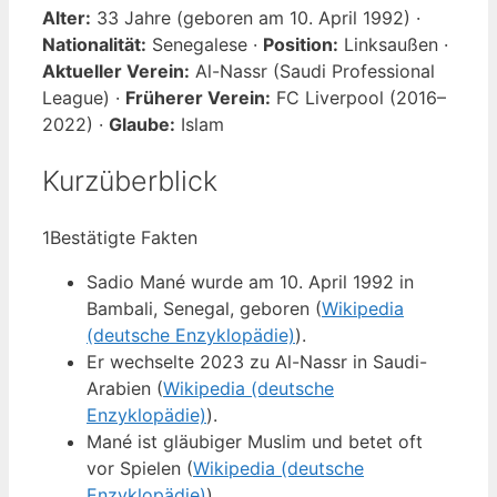
Alter:
33 Jahre (geboren am 10. April 1992) ·
Nationalität:
Senegalese ·
Position:
Linksaußen ·
Aktueller Verein:
Al-Nassr (Saudi Professional
League) ·
Früherer Verein:
FC Liverpool (2016–
2022) ·
Glaube:
Islam
Kurzüberblick
1
Bestätigte Fakten
Sadio Mané wurde am 10. April 1992 in
Bambali, Senegal, geboren (
Wikipedia
(deutsche Enzyklopädie)
).
Er wechselte 2023 zu Al-Nassr in Saudi-
Arabien (
Wikipedia (deutsche
Enzyklopädie)
).
Mané ist gläubiger Muslim und betet oft
vor Spielen (
Wikipedia (deutsche
Enzyklopädie)
).