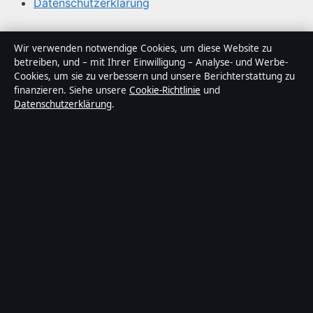
Datenschutzerklärung
Über Sacharchiv in Kürze
Wir verwenden notwendige Cookies, um diese Website zu
betreiben, und – mit Ihrer Einwilligung – Analyse- und Werbe-
Sacharchiv ist ein unabhängiger digitaler
Cookies, um sie zu verbessern und unsere Berichterstattung zu
Nachrichtenanbieter mit Fokus auf Politik, Wirtschaft,
finanzieren. Siehe unsere
Cookie-Richtlinie
und
Datenschutzerklärung
.
Technik und Gesellschaft in Deutschland. Jeder Artikel
trägt eine Byline, wird von einem Redakteur geprüft und
vor der Veröffentlichung faktengecheckt.
Die Inhalte dienen ausschließlich der allgemeinen
Information. Allgemeine Anfragen:
info@sacharchiv.de
.
Berichtigungen:
corrections@sacharchiv.de
.
Herausgeber:
Sacharchiv Media Ltd., Valletta ·
Verantwortlicher Herausgeber:
Matthias Ziegler,
Chefredakteur · Malta Business Registry C 92009