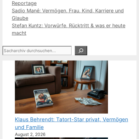
Kategorien
Reportage
Sadio Mané: Vermögen, Frau, Kind, Karriere und
Glaube
Stefan Kuntz: Vorwürfe, Rücktritt & was er heute
macht
Suchen
Klaus Behrendt: Tatort-Star privat, Vermögen
und Familie
August 2, 2026