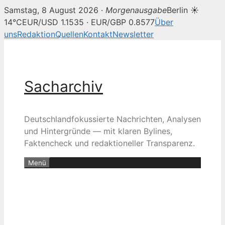
Samstag, 8 August 2026 ·
Morgenausgabe
Berlin ☀
14°C
EUR/USD 1.1535 · EUR/GBP 0.8577
Über
uns
Redaktion
Quellen
Kontakt
Newsletter
Zum
Inhalt
springen
Sacharchiv
Deutschlandfokussierte Nachrichten, Analysen
und Hintergründe — mit klaren Bylines,
Faktencheck und redaktioneller Transparenz.
Menü