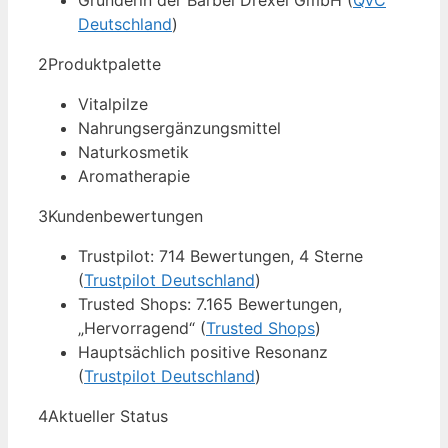
Gründerin der Bärbel Drexel GmbH (
QVC
Deutschland
)
2
Produktpalette
Vitalpilze
Nahrungsergänzungsmittel
Naturkosmetik
Aromatherapie
3
Kundenbewertungen
Trustpilot: 714 Bewertungen, 4 Sterne
(
Trustpilot Deutschland
)
Trusted Shops: 7.165 Bewertungen,
„Hervorragend“ (
Trusted Shops
)
Hauptsächlich positive Resonanz
(
Trustpilot Deutschland
)
4
Aktueller Status