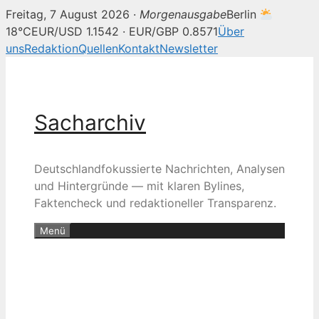
Freitag, 7 August 2026 ·
Morgenausgabe
Berlin
18°C
EUR/USD 1.1542 · EUR/GBP 0.8571
Über
uns
Redaktion
Quellen
Kontakt
Newsletter
Zum
Inhalt
springen
Sacharchiv
Deutschlandfokussierte Nachrichten, Analysen
und Hintergründe — mit klaren Bylines,
Faktencheck und redaktioneller Transparenz.
Menü