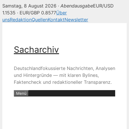
Samstag, 8 August 2026 ·
Abendausgabe
EUR/USD
1.1535 · EUR/GBP 0.8577
Über
uns
Redaktion
Quellen
Kontakt
Newsletter
Zum
Inhalt
springen
Sacharchiv
Deutschlandfokussierte Nachrichten, Analysen
und Hintergründe — mit klaren Bylines,
Faktencheck und redaktioneller Transparenz.
Menü