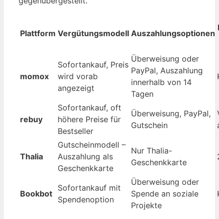
gegenübergestellt.
Plattform
Vergütungsmodell
Auszahlungsoptionen
Überweisung oder
Sofortankauf, Preis
PayPal, Auszahlung
momox
wird vorab
innerhalb von 14
angezeigt
Tagen
Sofortankauf, oft
Überweisung, PayPal,
rebuy
höhere Preise für
Gutschein
Bestseller
Gutscheinmodell –
Nur Thalia-
Thalia
Auszahlung als
Geschenkkarte
Geschenkkarte
Überweisung oder
Sofortankauf mit
Bookbot
Spende an soziale
Spendenoption
Projekte