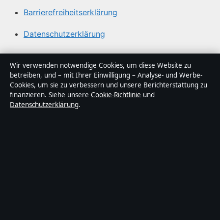
Barrierefreiheitserklärung
Datenschutzerklärung
Über Sacharchiv in Kürze
Wir verwenden notwendige Cookies, um diese Website zu
betreiben, und – mit Ihrer Einwilligung – Analyse- und Werbe-
Sacharchiv ist ein unabhängiger digitaler
Cookies, um sie zu verbessern und unsere Berichterstattung zu
Nachrichtenanbieter mit Fokus auf Politik, Wirtschaft,
finanzieren. Siehe unsere
Cookie-Richtlinie
und
Datenschutzerklärung
.
Technik und Gesellschaft in Deutschland. Jeder Artikel
trägt eine Byline, wird von einem Redakteur geprüft und
vor der Veröffentlichung faktengecheckt.
Die Inhalte dienen ausschließlich der allgemeinen
Information. Allgemeine Anfragen:
info@sacharchiv.de
.
Berichtigungen:
corrections@sacharchiv.de
.
Herausgeber:
Sacharchiv Media Ltd., Valletta ·