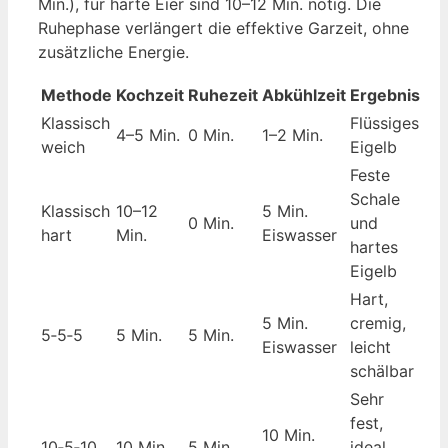
Min.), für harte Eier sind 10–12 Min. nötig. Die
Ruhephase verlängert die effektive Garzeit, ohne
zusätzliche Energie.
Methode
Kochzeit
Ruhezeit
Abkühlzeit
Ergebnis
Klassisch
Flüssiges
4–5 Min.
0 Min.
1–2 Min.
weich
Eigelb
Feste
Schale
Klassisch
10–12
5 Min.
0 Min.
und
hart
Min.
Eiswasser
hartes
Eigelb
Hart,
5 Min.
cremig,
5‑5‑5
5 Min.
5 Min.
Eiswasser
leicht
schälbar
Sehr
fest,
10 Min.
10‑5‑10
10 Min.
5 Min.
ideal