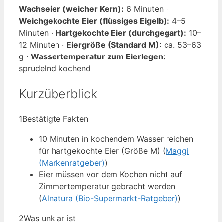
Wachseier (weicher Kern):
6 Minuten ·
Weichgekochte Eier (flüssiges Eigelb):
4–5
Minuten ·
Hartgekochte Eier (durchgegart):
10–
12 Minuten ·
Eiergröße (Standard M):
ca. 53–63
g ·
Wassertemperatur zum Eierlegen:
sprudelnd kochend
Kurzüberblick
1
Bestätigte Fakten
10 Minuten in kochendem Wasser reichen
für hartgekochte Eier (Größe M) (
Maggi
(Markenratgeber)
)
Eier müssen vor dem Kochen nicht auf
Zimmertemperatur gebracht werden
(
Alnatura (Bio-Supermarkt-Ratgeber)
)
2
Was unklar ist