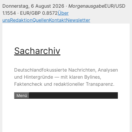
Donnerstag, 6 August 2026 ·
Morgenausgabe
EUR/USD
1.1554 · EUR/GBP 0.8572
Über
uns
Redaktion
Quellen
Kontakt
Newsletter
Zum
Inhalt
springen
Sacharchiv
Deutschlandfokussierte Nachrichten, Analysen
und Hintergründe — mit klaren Bylines,
Faktencheck und redaktioneller Transparenz.
Menü