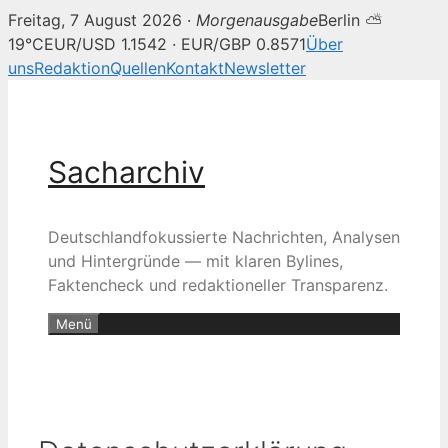
Freitag, 7 August 2026 ·
Morgenausgabe
Berlin ⛅
19°C
EUR/USD 1.1542 · EUR/GBP 0.8571
Über
uns
Redaktion
Quellen
Kontakt
Newsletter
Zum
Inhalt
springen
Sacharchiv
Deutschlandfokussierte Nachrichten, Analysen
und Hintergründe — mit klaren Bylines,
Faktencheck und redaktioneller Transparenz.
Menü