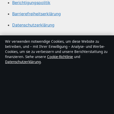
Berichtigungspolitik
Barrierefreiheitserklärung
Datenschutzerklärung
Über Sacharchiv in Kürze
Wir verwenden notwendige Cookies, um diese Website zu
betreiben, und – mit Ihrer Einwilligung – Analyse- und Werbe-
Sacharchiv ist ein unabhängiger digitaler
Cookies, um sie zu verbessern und unsere Berichterstattung zu
Nachrichtenanbieter mit Fokus auf Politik, Wirtschaft,
finanzieren. Siehe unsere
Cookie-Richtlinie
und
Datenschutzerklärung
.
Technik und Gesellschaft in Deutschland. Jeder Artikel
trägt eine Byline, wird von einem Redakteur geprüft und
vor der Veröffentlichung faktengecheckt.
Die Inhalte dienen ausschließlich der allgemeinen
Information. Allgemeine Anfragen:
info@sacharchiv.de
.
Berichtigungen:
corrections@sacharchiv.de
.