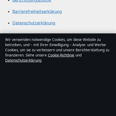
Berichtigungspolitik
Barrierefreiheitserklärung
Datenschutzerklärung
Über Sacharchiv in Kürze
Wir verwenden notwendige Cookies, um diese Website zu
betreiben, und – mit Ihrer Einwilligung – Analyse- und Werbe-
Sacharchiv ist ein unabhängiger digitaler
Cookies, um sie zu verbessern und unsere Berichterstattung zu
Nachrichtenanbieter mit Fokus auf Politik, Wirtschaft,
finanzieren. Siehe unsere
Cookie-Richtlinie
und
Datenschutzerklärung
.
Technik und Gesellschaft in Deutschland. Jeder Artikel
trägt eine Byline, wird von einem Redakteur geprüft und
vor der Veröffentlichung faktengecheckt.
Die Inhalte dienen ausschließlich der allgemeinen
Information. Allgemeine Anfragen:
info@sacharchiv.de
.
Berichtigungen:
corrections@sacharchiv.de
.