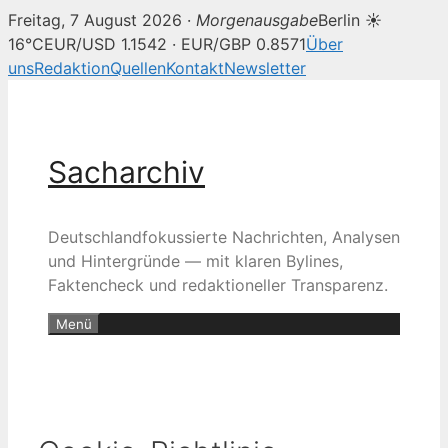
Freitag, 7 August 2026 ·
Morgenausgabe
Berlin ☀
16°C
EUR/USD 1.1542 · EUR/GBP 0.8571
Über
uns
Redaktion
Quellen
Kontakt
Newsletter
Zum
Inhalt
springen
Sacharchiv
Deutschlandfokussierte Nachrichten, Analysen
und Hintergründe — mit klaren Bylines,
Faktencheck und redaktioneller Transparenz.
Menü