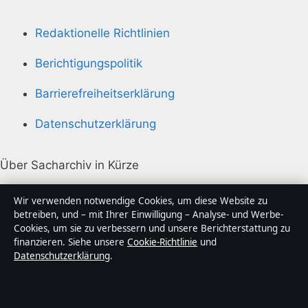
Redaktionelle Richtlinien
Berichtigungspolitik
Barrierefreiheitserklärung
Datenschutzerklärung
Über Sacharchiv in Kürze
Sacharchiv ist ein unabhängiger digitaler
Wir verwenden notwendige Cookies, um diese Website zu
Nachrichtenanbieter mit Fokus auf Politik, Wirtschaft,
betreiben, und – mit Ihrer Einwilligung – Analyse- und Werbe-
Cookies, um sie zu verbessern und unsere Berichterstattung zu
Technik und Gesellschaft in Deutschland. Jeder Artikel
finanzieren. Siehe unsere
Cookie-Richtlinie
und
trägt eine Byline, wird von einem Redakteur geprüft
Datenschutzerklärung
.
und vor der Veröffentlichung faktengecheckt.
Die Inhalte dienen ausschließlich der allgemeinen