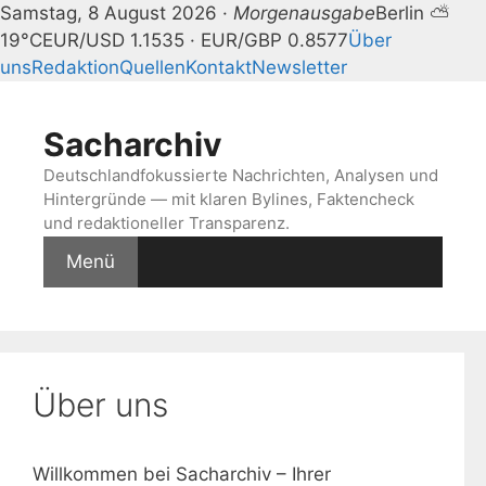
Samstag, 8 August 2026 ·
Morgenausgabe
Berlin ⛅
19°C
EUR/USD 1.1535 · EUR/GBP 0.8577
Über
uns
Redaktion
Quellen
Kontakt
Newsletter
Zum
Inhalt
Sacharchiv
springen
Deutschlandfokussierte Nachrichten, Analysen und
Hintergründe — mit klaren Bylines, Faktencheck
und redaktioneller Transparenz.
Menü
Über uns
Willkommen bei Sacharchiv – Ihrer