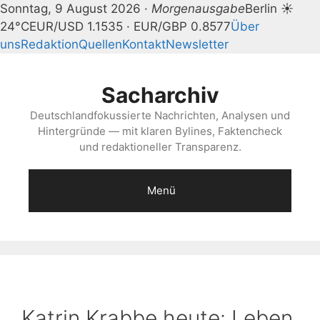
Sonntag, 9 August 2026 ·
Morgenausgabe
Berlin ☀
24°C
EUR/USD 1.1535 · EUR/GBP 0.8577
Über
uns
Redaktion
Quellen
Kontakt
Newsletter
Zum
Inhalt
Sacharchiv
springen
Deutschlandfokussierte Nachrichten, Analysen und
Hintergründe — mit klaren Bylines, Faktencheck
und redaktioneller Transparenz.
Menü
Katrin Krabbe heute: Leben,