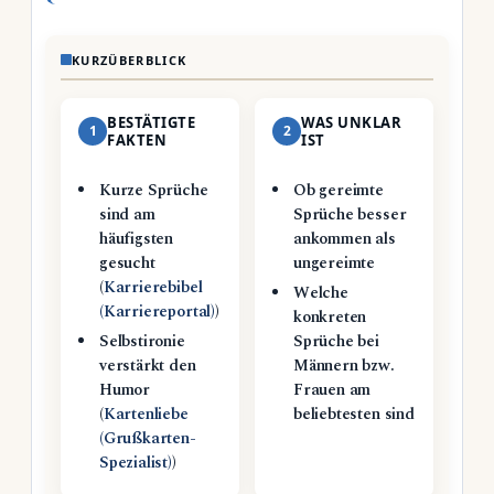
KURZÜBERBLICK
BESTÄTIGTE
WAS UNKLAR
1
2
FAKTEN
IST
Kurze Sprüche
Ob gereimte
sind am
Sprüche besser
häufigsten
ankommen als
gesucht
ungereimte
(
Karrierebibel
Welche
(Karriereportal)
)
konkreten
Selbstironie
Sprüche bei
verstärkt den
Männern bzw.
Humor
Frauen am
(
Kartenliebe
beliebtesten sind
(Grußkarten-
Spezialist)
)