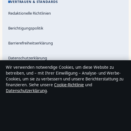
VERTRAUEN & STANDARDS
Redaktionelle Richtlinien
Berichtigungspolitik
Barrierefreiheitserklärung
Datenschutzerklärung
Wir verwenden notwendige Cookies, um diese Website zu
betreiben, und – mit Ihrer Einwilligung – Analyse- und Werbe-
Cookies, um sie zu verbessern und unsere Berichterstattung zu
Über Sacharchiv in Kürze
finanzieren. Siehe unsere
Cookie-Richtlinie
und
Sacharchiv ist ein unabhängiger digitaler Nachrichtenanbieter mit
Datenschutzerklärung
.
Fokus auf Politik, Wirtschaft, Technik und Gesellschaft in
Deutschland. Jeder Artikel trägt eine Byline, wird von einem
Redakteur geprüft und vor der Veröffentlichung faktengecheckt.
Die Inhalte dienen ausschließlich der allgemeinen