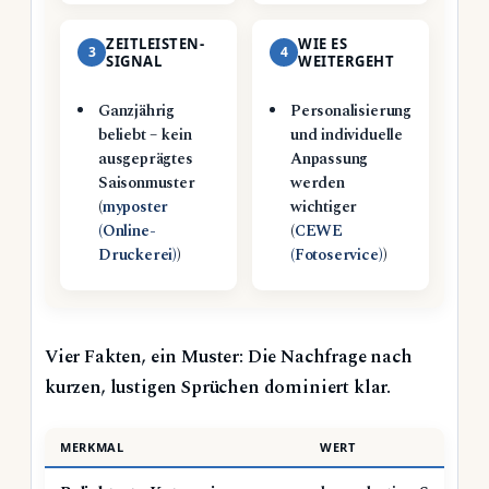
ZEITLEISTEN-
WIE ES
3
4
SIGNAL
WEITERGEHT
Ganzjährig
Personalisierung
beliebt – kein
und individuelle
ausgeprägtes
Anpassung
Saisonmuster
werden
(
myposter
wichtiger
(Online-
(
CEWE
Druckerei)
)
(Fotoservice)
)
Vier Fakten, ein Muster: Die Nachfrage nach
kurzen, lustigen Sprüchen dominiert klar.
MERKMAL
WERT