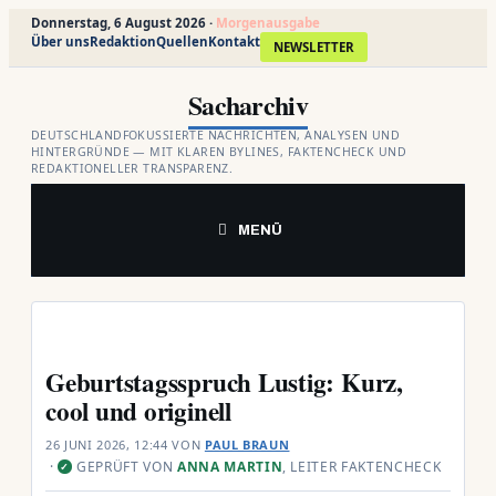
Donnerstag, 6 August 2026 ·
Morgenausgabe
Über uns
Redaktion
Quellen
Kontakt
NEWSLETTER
Zum
Sacharchiv
Inhalt
springen
DEUTSCHLANDFOKUSSIERTE NACHRICHTEN, ANALYSEN UND
HINTERGRÜNDE — MIT KLAREN BYLINES, FAKTENCHECK UND
REDAKTIONELLER TRANSPARENZ.
MENÜ
Geburtstagsspruch Lustig: Kurz,
cool und originell
26 JUNI 2026, 12:44
VON
PAUL BRAUN
·
GEPRÜFT VON
ANNA MARTIN
, LEITER FAKTENCHECK
✓