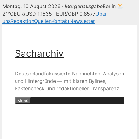
Montag, 10 August 2026 ·
Morgenausgabe
Berlin
21°C
EUR/USD 1.1535 · EUR/GBP 0.8577
Über
uns
Redaktion
Quellen
Kontakt
Newsletter
Zum
Inhalt
springen
Sacharchiv
Deutschlandfokussierte Nachrichten, Analysen
und Hintergründe — mit klaren Bylines,
Faktencheck und redaktioneller Transparenz.
Menü