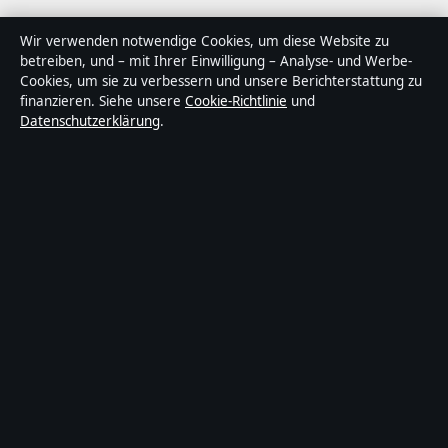
Über Sacharchiv in Kürze
Wir verwenden notwendige Cookies, um diese Website zu
betreiben, und – mit Ihrer Einwilligung – Analyse- und Werbe-
Sacharchiv ist ein unabhängiger digitaler
Cookies, um sie zu verbessern und unsere Berichterstattung zu
Nachrichtenanbieter mit Fokus auf Politik, Wirtschaft,
finanzieren. Siehe unsere
Cookie-Richtlinie
und
Datenschutzerklärung
.
Technik und Gesellschaft in Deutschland. Jeder Artikel
trägt eine Byline, wird von einem Redakteur geprüft und
vor der Veröffentlichung faktengecheckt.
Die Inhalte dienen ausschließlich der allgemeinen
Information. Allgemeine Anfragen:
info@sacharchiv.de
.
Berichtigungen:
corrections@sacharchiv.de
.
Herausgeber:
Sacharchiv Media Ltd., Valletta ·
Verantwortlicher Herausgeber:
Matthias Ziegler,
Chefredakteur · Malta Business Registry C 92009
© 2026 Sacharchiv · Sacharchiv Media Ltd. ·