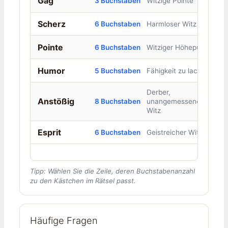
Gag
3 Buchstaben
Witzige Pointe
Scherz
6 Buchstaben
Harmloser Witz
Pointe
6 Buchstaben
Witziger Höhepunkt
Humor
5 Buchstaben
Fähigkeit zu lachen
Derber,
Anstößig
8 Buchstaben
unangemessener
Witz
Esprit
6 Buchstaben
Geistreicher Witz
Tipp: Wählen Sie die Zeile, deren Buchstabenanzahl
zu den Kästchen im Rätsel passt.
Häufige Fragen