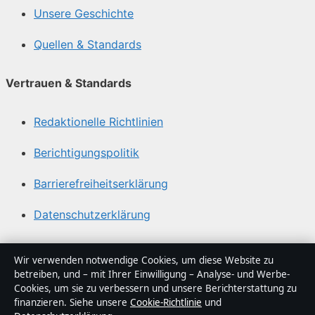
Unsere Geschichte
Quellen & Standards
Vertrauen & Standards
Redaktionelle Richtlinien
Berichtigungspolitik
Barrierefreiheitserklärung
Datenschutzerklärung
Über Sacharchiv in Kürze
Wir verwenden notwendige Cookies, um diese Website zu
betreiben, und – mit Ihrer Einwilligung – Analyse- und Werbe-
Sacharchiv ist ein unabhängiger digitaler
Cookies, um sie zu verbessern und unsere Berichterstattung zu
Nachrichtenanbieter mit Fokus auf Politik, Wirtschaft,
finanzieren. Siehe unsere
Cookie-Richtlinie
und