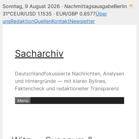
Sonntag, 9 August 2026 ·
Nachmittagsausgabe
Berlin
31°C
EUR/USD 1.1535 · EUR/GBP 0.8577
Über
uns
Redaktion
Quellen
Kontakt
Newsletter
Zum
Inhalt
springen
Sacharchiv
Deutschlandfokussierte Nachrichten, Analysen
und Hintergründe — mit klaren Bylines,
Faktencheck und redaktioneller Transparenz.
Menü