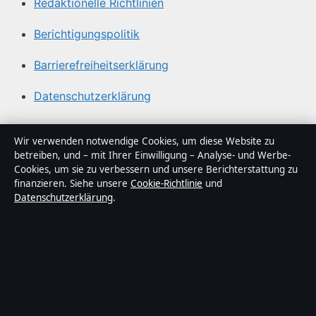
Redaktionelle Richtlinien
Berichtigungspolitik
Barrierefreiheitserklärung
Datenschutzerklärung
Über Sacharchiv in Kürze
Wir verwenden notwendige Cookies, um diese Website zu
betreiben, und – mit Ihrer Einwilligung – Analyse- und Werbe-
Sacharchiv ist ein unabhängiger digitaler
Cookies, um sie zu verbessern und unsere Berichterstattung zu
Nachrichtenanbieter mit Fokus auf Politik, Wirtschaft,
finanzieren. Siehe unsere
Cookie-Richtlinie
und
Datenschutzerklärung
.
Technik und Gesellschaft in Deutschland. Jeder Artikel
trägt eine Byline, wird von einem Redakteur geprüft und
vor der Veröffentlichung faktengecheckt.
Die Inhalte dienen ausschließlich der allgemeinen
Information. Allgemeine Anfragen:
info@sacharchiv.de
.