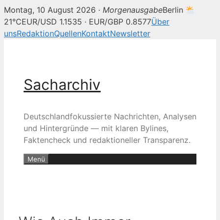
Montag, 10 August 2026 ·
Morgenausgabe
Berlin
21°C
EUR/USD 1.1535 · EUR/GBP 0.8577
Über
uns
Redaktion
Quellen
Kontakt
Newsletter
Zum
Inhalt
springen
Sacharchiv
Deutschlandfokussierte Nachrichten, Analysen
und Hintergründe — mit klaren Bylines,
Faktencheck und redaktioneller Transparenz.
Menü