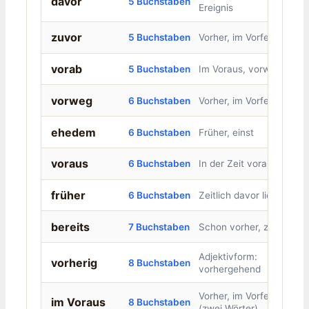
davor
5 Buchstaben
Ereignis
zuvor
5 Buchstaben
Vorher, im Vorfeld
vorab
5 Buchstaben
Im Voraus, vorweg
vorweg
6 Buchstaben
Vorher, im Vorfeld
ehedem
6 Buchstaben
Früher, einst
voraus
6 Buchstaben
In der Zeit voraus
früher
6 Buchstaben
Zeitlich davor liegend
bereits
7 Buchstaben
Schon vorher, zuvor
Adjektivform:
vorherig
8 Buchstaben
vorhergehend
Vorher, im Vorfeld
im Voraus
8 Buchstaben
(zwei Wörter)