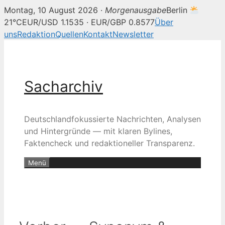
Montag, 10 August 2026 ·
Morgenausgabe
Berlin
21°C
EUR/USD 1.1535 · EUR/GBP 0.8577
Über
uns
Redaktion
Quellen
Kontakt
Newsletter
Zum
Inhalt
springen
Sacharchiv
Deutschlandfokussierte Nachrichten, Analysen
und Hintergründe — mit klaren Bylines,
Faktencheck und redaktioneller Transparenz.
Menü