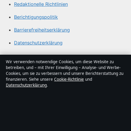
Redaktionelle Richtlinien
Berichtigungspolitik
Barrierefreiheitserklärung
Datenschutzerklärung
Über Sacharchiv in Kürze
Wir verwenden notwendige Cookies, um diese Website zu
betreiben, und – mit Ihrer Einwilligung – Analyse- und Werbe-
Sacharchiv ist ein unabhängiger digitaler
Cookies, um sie zu verbessern und unsere Berichterstattung zu
Nachrichtenanbieter mit Fokus auf Politik, Wirtschaft,
finanzieren. Siehe unsere
Cookie-Richtlinie
und
Datenschutzerklärung
.
Technik und Gesellschaft in Deutschland. Jeder Artikel
trägt eine Byline, wird von einem Redakteur geprüft und
vor der Veröffentlichung faktengecheckt.
Die Inhalte dienen ausschließlich der allgemeinen
Information. Allgemeine Anfragen:
info@sacharchiv.de
.