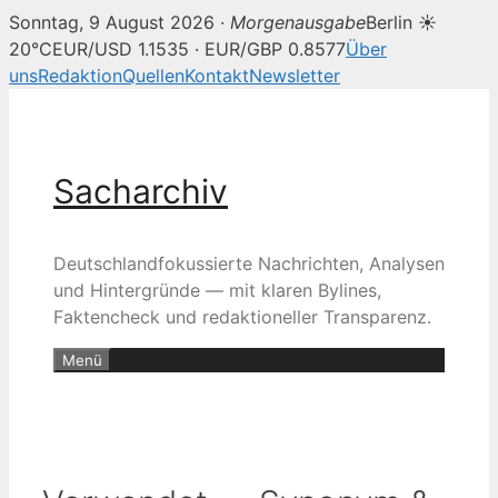
Sonntag, 9 August 2026 ·
Morgenausgabe
Berlin ☀
20°C
EUR/USD 1.1535 · EUR/GBP 0.8577
Über
uns
Redaktion
Quellen
Kontakt
Newsletter
Zum
Inhalt
springen
Sacharchiv
Deutschlandfokussierte Nachrichten, Analysen
und Hintergründe — mit klaren Bylines,
Faktencheck und redaktioneller Transparenz.
Menü