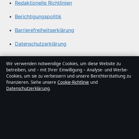
Redaktionelle Richtlinien
Berichtigungspolitik
Barrierefreiheitserklärung
Datenschutzerklärung
Über Sacharchiv in Kürze
Wir verwenden notwendige Cookies, um diese Website zu
betreiben, und – mit Ihrer Einwilligung – Analyse- und Werbe-
Sacharchiv ist ein unabhängiger digitaler
Cookies, um sie zu verbessern und unsere Berichterstattung zu
Nachrichtenanbieter mit Fokus auf Politik, Wirtschaft,
finanzieren. Siehe unsere
Cookie-Richtlinie
und
Datenschutzerklärung
.
Technik und Gesellschaft in Deutschland. Jeder Artikel
trägt eine Byline, wird von einem Redakteur geprüft und
vor der Veröffentlichung faktengecheckt.
Die Inhalte dienen ausschließlich der allgemeinen
Information. Allgemeine Anfragen:
info@sacharchiv.de
.