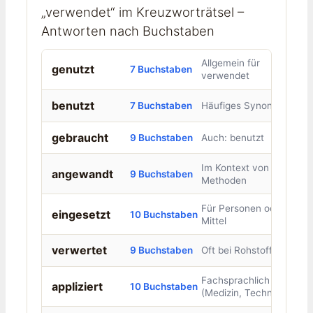
„verwendet“ im Kreuzworträtsel –
Antworten nach Buchstaben
Allgemein für
genutzt
7 Buchstaben
verwendet
benutzt
7 Buchstaben
Häufiges Synonym
gebraucht
9 Buchstaben
Auch: benutzt
Im Kontext von
angewandt
9 Buchstaben
Methoden
Für Personen oder
eingesetzt
10 Buchstaben
Mittel
verwertet
9 Buchstaben
Oft bei Rohstoffen
Fachsprachlich
appliziert
10 Buchstaben
(Medizin, Technik)