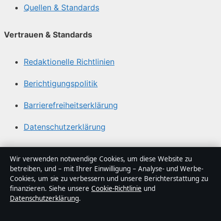
Quellen & Standards
Vertrauen & Standards
Redaktionelle Richtlinien
Berichtigungspolitik
Barrierefreiheitserklärung
Datenschutzerklärung
Über Sacharchiv in Kürze
Wir verwenden notwendige Cookies, um diese Website zu
betreiben, und – mit Ihrer Einwilligung – Analyse- und Werbe-
Sacharchiv ist ein unabhängiger digitaler
Cookies, um sie zu verbessern und unsere Berichterstattung zu
Nachrichtenanbieter mit Fokus auf Politik, Wirtschaft,
finanzieren. Siehe unsere
Cookie-Richtlinie
und
Datenschutzerklärung
.
Technik und Gesellschaft in Deutschland. Jeder Artikel
trägt eine Byline, wird von einem Redakteur geprüft und