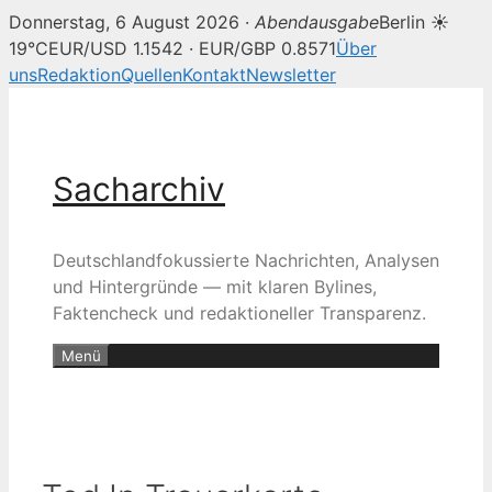
Donnerstag, 6 August 2026 ·
Abendausgabe
Berlin ☀
19°C
EUR/USD 1.1542 · EUR/GBP 0.8571
Über
uns
Redaktion
Quellen
Kontakt
Newsletter
Zum
Inhalt
springen
Sacharchiv
Deutschlandfokussierte Nachrichten, Analysen
und Hintergründe — mit klaren Bylines,
Faktencheck und redaktioneller Transparenz.
Menü