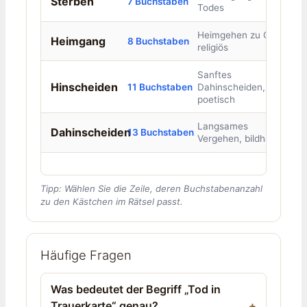
Sterben
7 Buchstaben
Todes
Heimgehen zu Gott,
Heimgang
8 Buchstaben
religiös
Sanftes
Hinscheiden
11 Buchstaben
Dahinscheiden,
poetisch
Langsames
Dahinscheiden
13 Buchstaben
Vergehen, bildhaft
Tipp: Wählen Sie die Zeile, deren Buchstabenanzahl
zu den Kästchen im Rätsel passt.
Häufige Fragen
Was bedeutet der Begriff „Tod in
Trauerkarte“ genau?