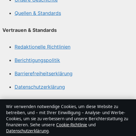
Quellen & Standards
Vertrauen & Standards
Redaktionelle Richtlinien
Berichtigungspolitik
Barrierefreiheitserklärung
Datenschutzerklärung
Über Sacharchiv in Kürze
Wir verwenden notwendige Cookies, um diese Website zu
betreiben, und – mit Ihrer Einwilligung – Analyse- und Werbe-
Sacharchiv ist ein unabhängiger digitaler
Cookies, um sie zu verbessern und unsere Berichterstattung zu
Nachrichtenanbieter mit Fokus auf Politik, Wirtschaft,
finanzieren. Siehe unsere
Cookie-Richtlinie
und
Datenschutzerklärung
.
Technik und Gesellschaft in Deutschland. Jeder Artikel