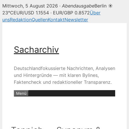
Mittwoch, 5 August 2026 ·
Abendausgabe
Berlin ☀
23°C
EUR/USD 1.1554 · EUR/GBP 0.8572
Über
uns
Redaktion
Quellen
Kontakt
Newsletter
Zum
Inhalt
springen
Sacharchiv
Deutschlandfokussierte Nachrichten, Analysen
und Hintergründe — mit klaren Bylines,
Faktencheck und redaktioneller Transparenz.
Menü