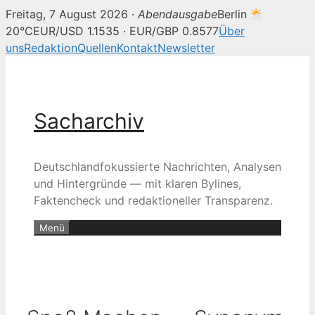
Freitag, 7 August 2026 ·
Abendausgabe
Berlin
20°C
EUR/USD 1.1535 · EUR/GBP 0.8577
Über
uns
Redaktion
Quellen
Kontakt
Newsletter
Zum
Inhalt
springen
Sacharchiv
Deutschlandfokussierte Nachrichten, Analysen
und Hintergründe — mit klaren Bylines,
Faktencheck und redaktioneller Transparenz.
Menü