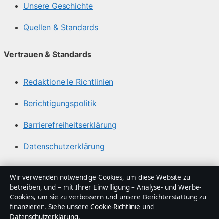
Unsere Geschichte
Quellen & Standards
Vertrauen & Standards
Redaktionelle Richtlinien
Berichtigungspolitik
Barrierefreiheitserklärung
Datenschutzerklärung
Über Sacharchiv in Kürze
Wir verwenden notwendige Cookies, um diese Website zu
betreiben, und – mit Ihrer Einwilligung – Analyse- und Werbe-
Sacharchiv ist ein unabhängiger digitaler
Cookies, um sie zu verbessern und unsere Berichterstattung zu
Nachrichtenanbieter mit Fokus auf Politik, Wirtschaft,
finanzieren. Siehe unsere
Cookie-Richtlinie
und
Datenschutzerklärung
.
Technik und Gesellschaft in Deutschland. Jeder Artikel