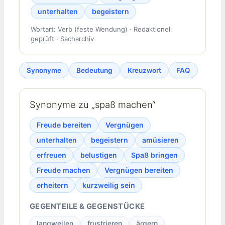
unterhalten
begeistern
Wortart: Verb (feste Wendung) · Redaktionell
geprüft · Sacharchiv
Synonyme
Bedeutung
Kreuzwort
FAQ
Synonyme zu „spaß machen“
Freude bereiten
Vergnügen
unterhalten
begeistern
amüsieren
erfreuen
belustigen
Spaß bringen
Freude machen
Vergnügen bereiten
erheitern
kurzweilig sein
GEGENTEILE & GEGENSTÜCKE
langweilen
frustrieren
ärgern