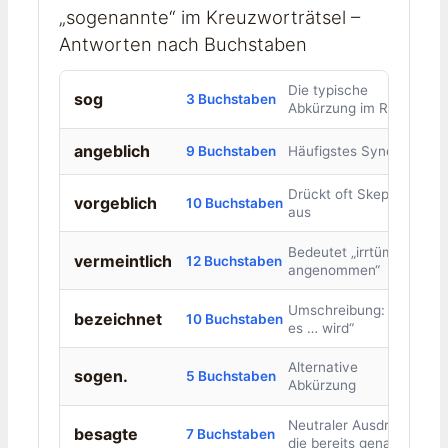
„sogenannte“ im Kreuzworträtsel –
Antworten nach Buchstaben
Die typische
sog
3 Buchstaben
Abkürzung im Rätsel
angeblich
9 Buchstaben
Häufigstes Synonym
Drückt oft Skepsis
vorgeblich
10 Buchstaben
aus
Bedeutet „irrtümlich
vermeintlich
12 Buchstaben
angenommen“
Umschreibung: „wie
bezeichnet
10 Buchstaben
es … wird“
Alternative
sogen.
5 Buchstaben
Abkürzung
Neutraler Ausdruck:
besagte
7 Buchstaben
die bereits genannten