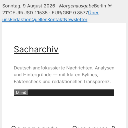
Sonntag, 9 August 2026 ·
Morgenausgabe
Berlin ☀
21°C
EUR/USD 1.1535 · EUR/GBP 0.8577
Über
uns
Redaktion
Quellen
Kontakt
Newsletter
Zum
Inhalt
springen
Sacharchiv
Deutschlandfokussierte Nachrichten, Analysen
und Hintergründe — mit klaren Bylines,
Faktencheck und redaktioneller Transparenz.
Menü