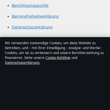
Berichtigungspolitik
Barrierefreiheitserklärung
Datenschutzerklärung
Über Sacharchiv in Kürze
Wir verwenden notwendige Cookies, um diese Website zu
betreiben, und – mit Ihrer Einwilligung – Analyse- und Werbe-
Sacharchiv ist ein unabhängiger digitaler
Cookies, um sie zu verbessern und unsere Berichterstattung zu
Nachrichtenanbieter mit Fokus auf Politik, Wirtschaft,
finanzieren. Siehe unsere
Cookie-Richtlinie
und
Datenschutzerklärung
.
Technik und Gesellschaft in Deutschland. Jeder Artikel
trägt eine Byline, wird von einem Redakteur geprüft und
vor der Veröffentlichung faktengecheckt.
Die Inhalte dienen ausschließlich der allgemeinen
Information. Allgemeine Anfragen:
info@sacharchiv.de
.
Berichtigungen:
corrections@sacharchiv.de
.