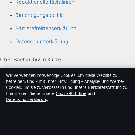
Redaktionelle Richtlinien
Berichtigungspolitik
Barrierefreiheitserklärung
Datenschutzerklärung
Über Sacharchiv in Kürze
Sacharchiv ist ein unabhängiger digitaler
Wir verwenden notwendige Cookies, um diese Website zu
Nachrichtenanbieter mit Fokus auf Politik, Wirtschaft,
betreiben, und – mit Ihrer Einwilligung – Analyse- und Werbe-
Cookies, um sie zu verbessern und unsere Berichterstattung zu
Technik und Gesellschaft in Deutschland. Jeder Artikel
finanzieren. Siehe unsere
Cookie-Richtlinie
und
trägt eine Byline, wird von einem Redakteur geprüft
Datenschutzerklärung
.
und vor der Veröffentlichung faktengecheckt.
Die Inhalte dienen ausschließlich der allgemeinen
Information. Allgemeine Anfragen:
info@sacharchiv.de
.