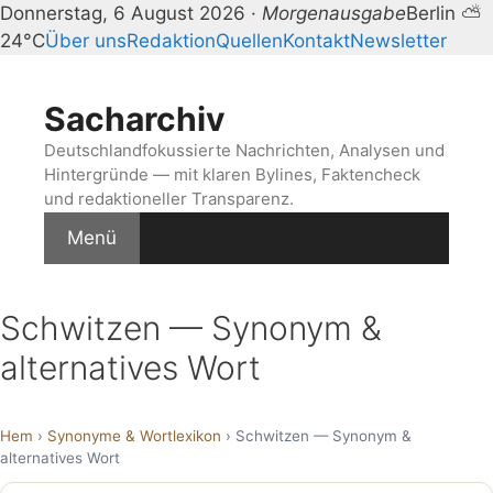
Donnerstag, 6 August 2026 ·
Morgenausgabe
Berlin ⛅
24°C
Über uns
Redaktion
Quellen
Kontakt
Newsletter
Zum
Inhalt
Sacharchiv
springen
Deutschlandfokussierte Nachrichten, Analysen und
Hintergründe — mit klaren Bylines, Faktencheck
und redaktioneller Transparenz.
Menü
Schwitzen — Synonym &
alternatives Wort
Hem
›
Synonyme & Wortlexikon
› Schwitzen — Synonym &
alternatives Wort