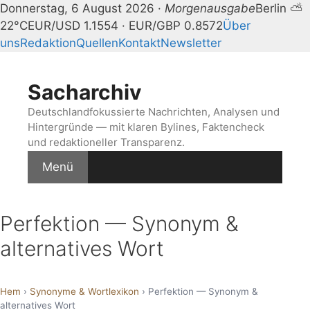
Donnerstag, 6 August 2026 ·
Morgenausgabe
Berlin ⛅
22°C
EUR/USD 1.1554 · EUR/GBP 0.8572
Über
uns
Redaktion
Quellen
Kontakt
Newsletter
Zum
Inhalt
Sacharchiv
springen
Deutschlandfokussierte Nachrichten, Analysen und
Hintergründe — mit klaren Bylines, Faktencheck
und redaktioneller Transparenz.
Menü
Perfektion — Synonym &
alternatives Wort
Hem
›
Synonyme & Wortlexikon
› Perfektion — Synonym &
alternatives Wort