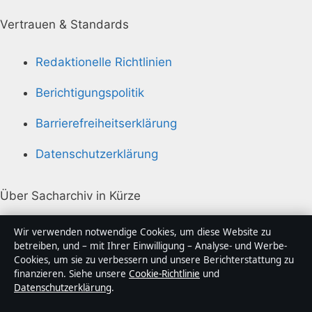
Vertrauen & Standards
Redaktionelle Richtlinien
Berichtigungspolitik
Barrierefreiheitserklärung
Datenschutzerklärung
Über Sacharchiv in Kürze
Sacharchiv ist ein unabhängiger digitaler
Wir verwenden notwendige Cookies, um diese Website zu
Nachrichtenanbieter mit Fokus auf Politik, Wirtschaft,
betreiben, und – mit Ihrer Einwilligung – Analyse- und Werbe-
Cookies, um sie zu verbessern und unsere Berichterstattung zu
Technik und Gesellschaft in Deutschland. Jeder Artikel
finanzieren. Siehe unsere
Cookie-Richtlinie
und
trägt eine Byline, wird von einem Redakteur geprüft
Datenschutzerklärung
.
und vor der Veröffentlichung faktengecheckt.