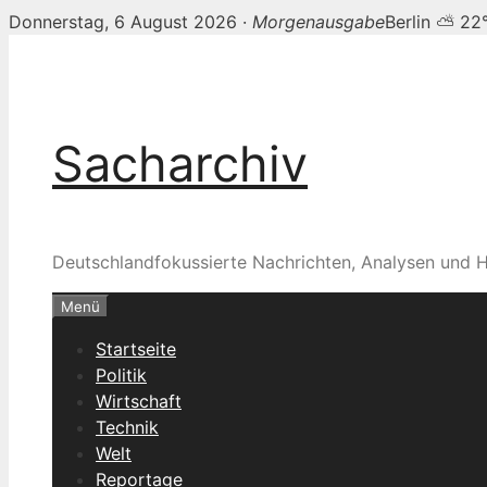
Donnerstag, 6 August 2026 ·
Morgenausgabe
Berlin ⛅ 22
Zum
Inhalt
springen
Sacharchiv
Deutschlandfokussierte Nachrichten, Analysen und H
Menü
Startseite
Politik
Wirtschaft
Technik
Welt
Reportage