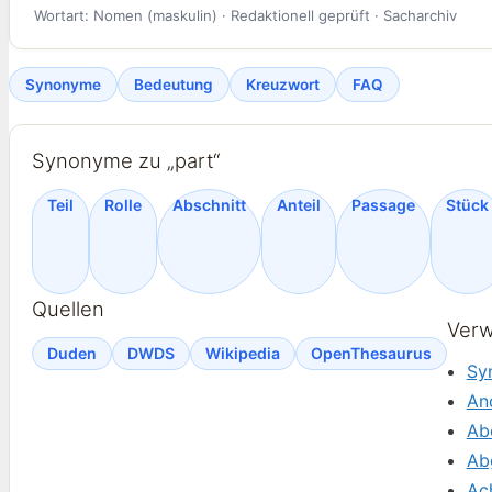
Wortart: Nomen (maskulin) · Redaktionell geprüft · Sacharchiv
Synonyme
Bedeutung
Kreuzwort
FAQ
Synonyme zu „part“
Teil
Rolle
Abschnitt
Anteil
Passage
Stück
Quellen
Verw
Duden
DWDS
Wikipedia
OpenThesaurus
Sy
An
Ab
Ab
Ac