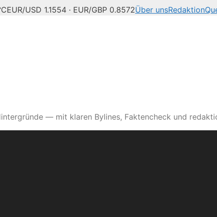
°C
EUR/USD 1.1554 · EUR/GBP 0.8572
Über uns
Redaktion
Que
intergründe — mit klaren Bylines, Faktencheck und redaktio