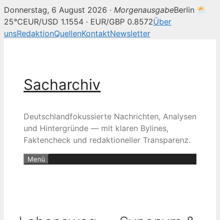
Donnerstag, 6 August 2026 ·
Morgenausgabe
Berlin
25°C
EUR/USD 1.1554 · EUR/GBP 0.8572
Über
uns
Redaktion
Quellen
Kontakt
Newsletter
Zum
Inhalt
springen
Sacharchiv
Deutschlandfokussierte Nachrichten, Analysen
und Hintergründe — mit klaren Bylines,
Faktencheck und redaktioneller Transparenz.
Menü