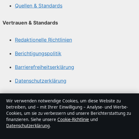
Quellen & Standards
Vertrauen & Standards
Redaktionelle Richtlinien
Berichtigungspolitik
Barrierefreiheitserklärung
Datenschutzerklärung
Über Sacharchiv in Kürze
Wir verwenden notwendige Cookies, um diese Website zu
betreiben, und – mit Ihrer Einwilligung – Analyse- und Werbe-
Sacharchiv ist ein unabhängiger digitaler
Cookies, um sie zu verbessern und unsere Berichterstattung zu
Nachrichtenanbieter mit Fokus auf Politik, Wirtschaft,
finanzieren. Siehe unsere
Cookie-Richtlinie
und
Datenschutzerklärung
.
Technik und Gesellschaft in Deutschland. Jeder Artikel
trägt eine Byline, wird von einem Redakteur geprüft und