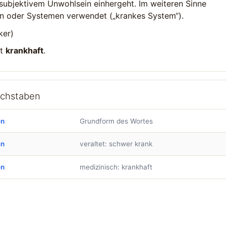
subjektivem Unwohlsein einhergeht. Im weiteren Sinne
en oder Systemen verwendet („krankes System“).
ker)
st
krankhaft
.
uchstaben
en
Grundform des Wortes
en
veraltet: schwer krank
en
medizinisch: krankhaft