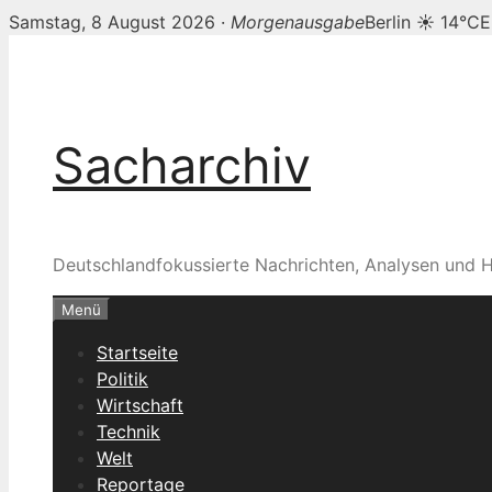
Samstag, 8 August 2026 ·
Morgenausgabe
Berlin ☀ 14°C
E
Zum
Inhalt
springen
Sacharchiv
Deutschlandfokussierte Nachrichten, Analysen und H
Menü
Startseite
Politik
Wirtschaft
Technik
Welt
Reportage