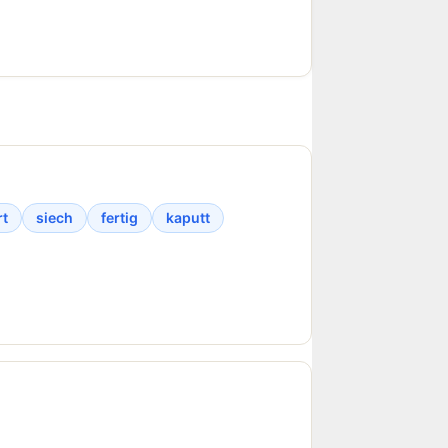
rt
siech
fertig
kaputt