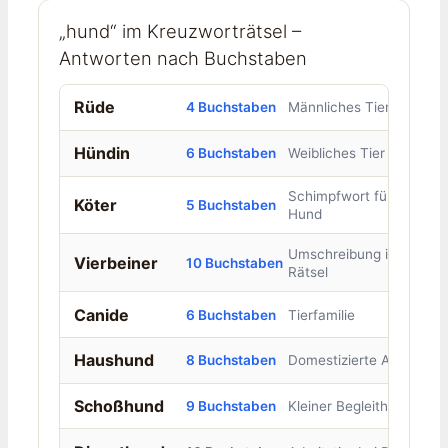
„hund“ im Kreuzworträtsel –
Antworten nach Buchstaben
Rüde
4 Buchstaben
Männliches Tier
Hündin
6 Buchstaben
Weibliches Tier
Schimpfwort für
Köter
5 Buchstaben
Hund
Umschreibung im
Vierbeiner
10 Buchstaben
Rätsel
Canide
6 Buchstaben
Tierfamilie
Haushund
8 Buchstaben
Domestizierte Art
Schoßhund
9 Buchstaben
Kleiner Begleithund