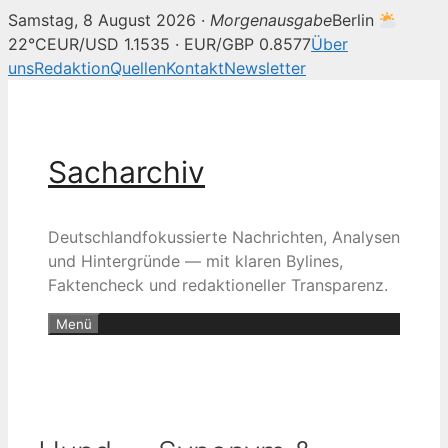
Samstag, 8 August 2026 ·
Morgenausgabe
Berlin
22°C
EUR/USD 1.1535 · EUR/GBP 0.8577
Über
uns
Redaktion
Quellen
Kontakt
Newsletter
Zum
Inhalt
springen
Sacharchiv
Deutschlandfokussierte Nachrichten, Analysen
und Hintergründe — mit klaren Bylines,
Faktencheck und redaktioneller Transparenz.
Menü