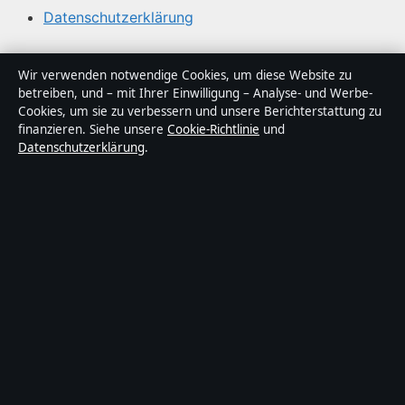
Datenschutzerklärung
Über Sacharchiv in Kürze
Wir verwenden notwendige Cookies, um diese Website zu
betreiben, und – mit Ihrer Einwilligung – Analyse- und Werbe-
Sacharchiv ist ein unabhängiger digitaler
Cookies, um sie zu verbessern und unsere Berichterstattung zu
Nachrichtenanbieter mit Fokus auf Politik, Wirtschaft,
finanzieren. Siehe unsere
Cookie-Richtlinie
und
Datenschutzerklärung
.
Technik und Gesellschaft in Deutschland. Jeder Artikel
trägt eine Byline, wird von einem Redakteur geprüft und
vor der Veröffentlichung faktengecheckt.
Die Inhalte dienen ausschließlich der allgemeinen
Information. Allgemeine Anfragen:
info@sacharchiv.de
.
Berichtigungen:
corrections@sacharchiv.de
.
Herausgeber:
Sacharchiv Media Ltd., Valletta ·
Verantwortlicher Herausgeber:
Matthias Ziegler,
Chefredakteur · Malta Business Registry C 92009