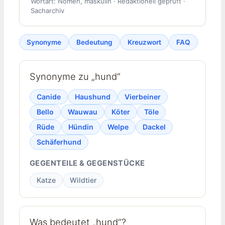
Wortart: Nomen, maskulin · Redaktionell geprüft ·
Sacharchiv
Synonyme
Bedeutung
Kreuzwort
FAQ
Synonyme zu „hund“
Canide
Haushund
Vierbeiner
Bello
Wauwau
Köter
Töle
Rüde
Hündin
Welpe
Dackel
Schäferhund
GEGENTEILE & GEGENSTÜCKE
Katze
Wildtier
Was bedeutet „hund“?