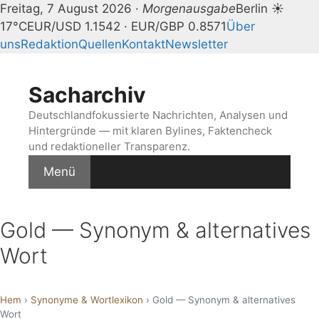
Freitag, 7 August 2026 ·
Morgenausgabe
Berlin ☀
17°C
EUR/USD 1.1542 · EUR/GBP 0.8571
Über
uns
Redaktion
Quellen
Kontakt
Newsletter
Zum
Inhalt
Sacharchiv
springen
Deutschlandfokussierte Nachrichten, Analysen und
Hintergründe — mit klaren Bylines, Faktencheck
und redaktioneller Transparenz.
Menü
Gold — Synonym & alternatives
Wort
Hem
›
Synonyme & Wortlexikon
› Gold — Synonym & alternatives
Wort