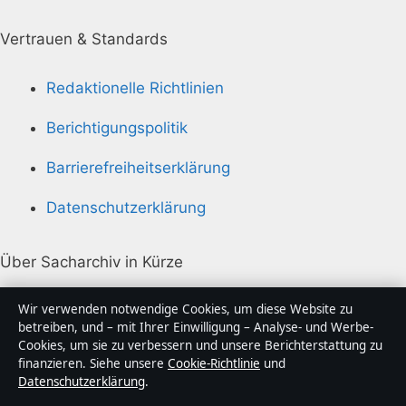
Vertrauen & Standards
Redaktionelle Richtlinien
Berichtigungspolitik
Barrierefreiheitserklärung
Datenschutzerklärung
Über Sacharchiv in Kürze
Sacharchiv ist ein unabhängiger digitaler
Wir verwenden notwendige Cookies, um diese Website zu
Nachrichtenanbieter mit Fokus auf Politik, Wirtschaft,
betreiben, und – mit Ihrer Einwilligung – Analyse- und Werbe-
Cookies, um sie zu verbessern und unsere Berichterstattung zu
Technik und Gesellschaft in Deutschland. Jeder Artikel
finanzieren. Siehe unsere
Cookie-Richtlinie
und
trägt eine Byline, wird von einem Redakteur geprüft
Datenschutzerklärung
.
und vor der Veröffentlichung faktengecheckt.