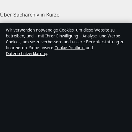
Über Sacharchiv in Kürze
Sacharchiv ist ein unabhängiger digitaler
Wir verwenden notwendige Cookies, um diese Website zu
Nachrichtenanbieter mit Fokus auf Politik, Wirtschaft,
betreiben, und – mit Ihrer Einwilligung – Analyse- und Werbe-
Cookies, um sie zu verbessern und unsere Berichterstattung zu
Technik und Gesellschaft in Deutschland. Jeder Artikel
finanzieren. Siehe unsere
Cookie-Richtlinie
und
trägt eine Byline, wird von einem Redakteur geprüft
Datenschutzerklärung
.
und vor der Veröffentlichung faktengecheckt.
Die Inhalte dienen ausschließlich der allgemeinen
Information. Allgemeine Anfragen:
info@sacharchiv.de
.
Berichtigungen:
corrections@sacharchiv.de
.
Herausgeber:
Sacharchiv Media Ltd., Valletta ·
Verantwortlicher Herausgeber:
Matthias Ziegler,
Chefredakteur · Malta Business Registry C 92009