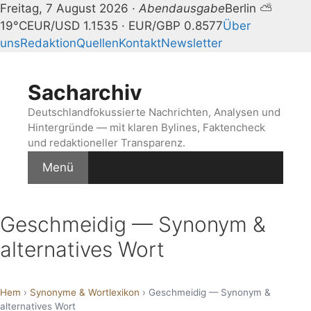
Freitag, 7 August 2026 ·
Abendausgabe
Berlin ⛅
19°C
EUR/USD 1.1535 · EUR/GBP 0.8577
Über
uns
Redaktion
Quellen
Kontakt
Newsletter
Zum
Inhalt
Sacharchiv
springen
Deutschlandfokussierte Nachrichten, Analysen und
Hintergründe — mit klaren Bylines, Faktencheck
und redaktioneller Transparenz.
Menü
Geschmeidig — Synonym &
alternatives Wort
Hem
›
Synonyme & Wortlexikon
› Geschmeidig — Synonym &
alternatives Wort