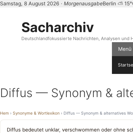
Samstag, 8 August 2026 ·
Morgenausgabe
Berlin ⛅ 15
Zum
Inhalt
Sacharchiv
springen
Deutschlandfokussierte Nachrichten, Analysen und H
Menü
Startse
Diffus — Synonym & alt
Hem
›
Synonyme & Wortlexikon
› Diffus — Synonym & alternatives Wo
Diffus bedeutet unklar, verschwommen oder ohne sch