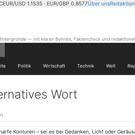
°C
EUR/USD 1.1535 · EUR/GBP 0.8577
Über uns
Redaktion
intergründe — mit klaren Bylines, Faktencheck und redaktionel
ite
Politik
Wirtschaft
Technik
Welt
Rep
ernatives Wort
rt
arfe Konturen – sei es bei Gedanken, Licht oder Geräus