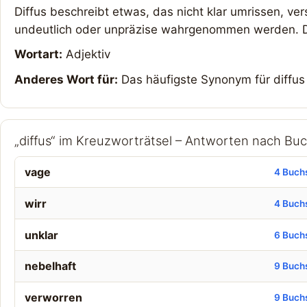
Diffus beschreibt etwas, das nicht klar umrissen, v
undeutlich oder unpräzise wahrgenommen werden. Der
Wortart:
Adjektiv
Anderes Wort für:
Das häufigste Synonym für diffus i
„diffus“ im Kreuzworträtsel – Antworten nach Bu
vage
4 Buch
wirr
4 Buch
unklar
6 Buch
nebelhaft
9 Buch
verworren
9 Buch