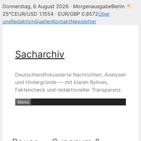
Donnerstag, 6 August 2026 ·
Morgenausgabe
Berlin
25°C
EUR/USD 1.1554 · EUR/GBP 0.8572
Über
uns
Redaktion
Quellen
Kontakt
Newsletter
Zum
Inhalt
springen
Sacharchiv
Deutschlandfokussierte Nachrichten, Analysen
und Hintergründe — mit klaren Bylines,
Faktencheck und redaktioneller Transparenz.
Menü