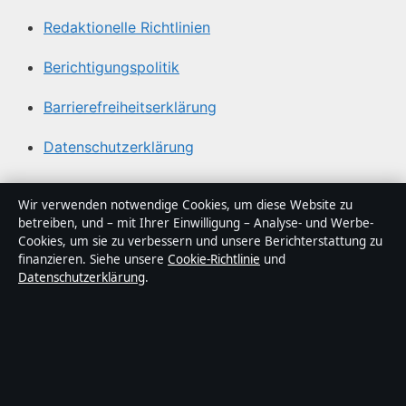
Redaktionelle Richtlinien
Berichtigungspolitik
Barrierefreiheitserklärung
Datenschutzerklärung
Über Sacharchiv in Kürze
Wir verwenden notwendige Cookies, um diese Website zu
betreiben, und – mit Ihrer Einwilligung – Analyse- und Werbe-
Sacharchiv ist ein unabhängiger digitaler
Cookies, um sie zu verbessern und unsere Berichterstattung zu
Nachrichtenanbieter mit Fokus auf Politik, Wirtschaft,
finanzieren. Siehe unsere
Cookie-Richtlinie
und
Datenschutzerklärung
.
Technik und Gesellschaft in Deutschland. Jeder Artikel
trägt eine Byline, wird von einem Redakteur geprüft und
vor der Veröffentlichung faktengecheckt.
Die Inhalte dienen ausschließlich der allgemeinen
Information. Allgemeine Anfragen:
info@sacharchiv.de
.