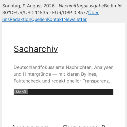
Sonntag, 9 August 2026 ·
Nachmittagsausgabe
Berlin ☀
30°C
EUR/USD 1.1535 · EUR/GBP 0.8577
Über
uns
Redaktion
Quellen
Kontakt
Newsletter
Zum
Inhalt
springen
Sacharchiv
Deutschlandfokussierte Nachrichten, Analysen
und Hintergründe — mit klaren Bylines,
Faktencheck und redaktioneller Transparenz.
Menü