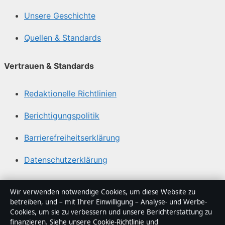
Unsere Geschichte
Quellen & Standards
Vertrauen & Standards
Redaktionelle Richtlinien
Berichtigungspolitik
Barrierefreiheitserklärung
Datenschutzerklärung
Über Sacharchiv in Kürze
Wir verwenden notwendige Cookies, um diese Website zu
betreiben, und – mit Ihrer Einwilligung – Analyse- und Werbe-
Sacharchiv ist ein unabhängiger digitaler
Cookies, um sie zu verbessern und unsere Berichterstattung zu
Nachrichtenanbieter mit Fokus auf Politik, Wirtschaft,
finanzieren. Siehe unsere
Cookie-Richtlinie
und