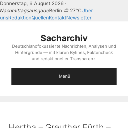
Donnerstag, 6 August 2026 ·
Nachmittagsausgabe
Berlin ⛅ 27°C
Über
uns
Redaktion
Quellen
Kontakt
Newsletter
Zum
Inhalt
Sacharchiv
springen
Deutschlandfokussierte Nachrichten, Analysen und
Hintergründe — mit klaren Bylines, Faktencheck
und redaktioneller Transparenz.
Menü
Hertha – Greuther Fürth –