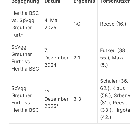
Begegnung
Datum
Ergebnis
Torschütze
Hertha BSC
vs. SpVgg
4. Mai
1:0
Reese (16.)
Greuther
2025
Fürth
SpVgg
7.
Futkeu (38.,
Greuther
Dezember
2:1
55.), Maza
Fürth vs.
2024
(5.)
Hertha BSC
Schuler (36.,
SpVgg
62.), Klaus
12.
Greuther
(58.), Srben
Dezember
3:3
Fürth vs.
(81.); Reese
2025*
Hertha BSC
(33.), Hrgot
(42.)