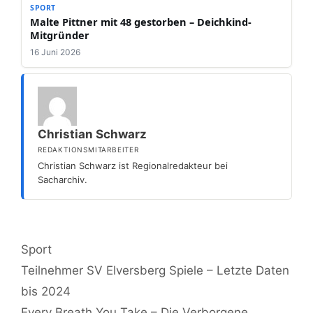
SPORT
Malte Pittner mit 48 gestorben – Deichkind-
Mitgründer
16 Juni 2026
Christian Schwarz
REDAKTIONSMITARBEITER
Christian Schwarz ist Regionalredakteur bei
Sacharchiv.
Kategorien
Sport
Teilnehmer SV Elversberg Spiele – Letzte Daten
bis 2024
Every Breath You Take – Die Verborgene