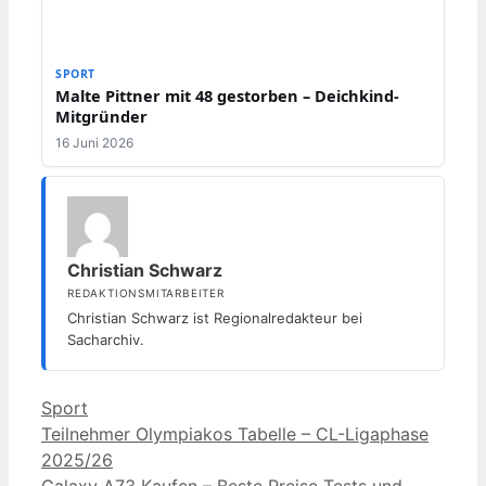
SPORT
Malte Pittner mit 48 gestorben – Deichkind-
Mitgründer
16 Juni 2026
Christian Schwarz
REDAKTIONSMITARBEITER
Christian Schwarz ist Regionalredakteur bei
Sacharchiv.
Kategorien
Sport
Teilnehmer Olympiakos Tabelle – CL-Ligaphase
2025/26
Galaxy A73 Kaufen – Beste Preise Tests und