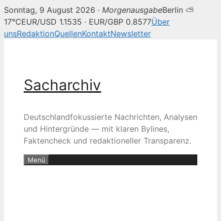
Sonntag, 9 August 2026 ·
Morgenausgabe
Berlin ⛅
17°C
EUR/USD 1.1535 · EUR/GBP 0.8577
Über
uns
Redaktion
Quellen
Kontakt
Newsletter
Zum
Inhalt
springen
Sacharchiv
Deutschlandfokussierte Nachrichten, Analysen
und Hintergründe — mit klaren Bylines,
Faktencheck und redaktioneller Transparenz.
Menü