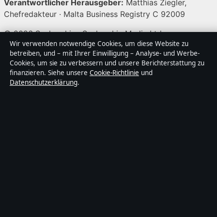
Verantwortlicher Herausgeber:
Matthias Ziegler,
Chefredakteur · Malta Business Registry C 92009
© 2026 Sacharchiv · Sacharchiv Media Ltd. ·
Wir verwenden notwendige Cookies, um diese Website zu
So prüfen wir unsere Berichterstattung
·
WorldRSS
betreiben, und – mit Ihrer Einwilligung – Analyse- und Werbe-
Cookies, um sie zu verbessern und unsere Berichterstattung zu
finanzieren. Siehe unsere
Cookie-Richtlinie
und
↑
Datenschutzerklärung
.