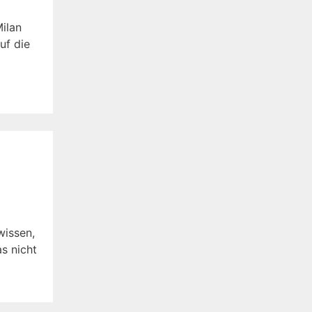
Milan
uf die
wissen,
as nicht