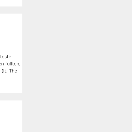
teste
 füllten,
(lt. The