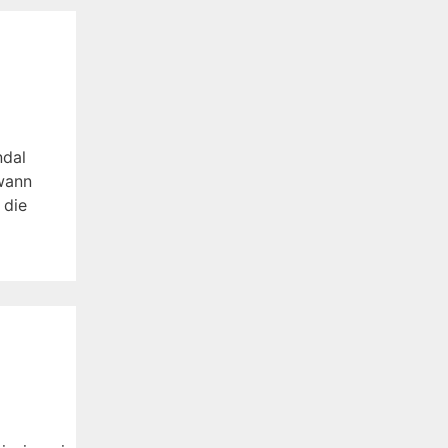
ndal
wann
 die