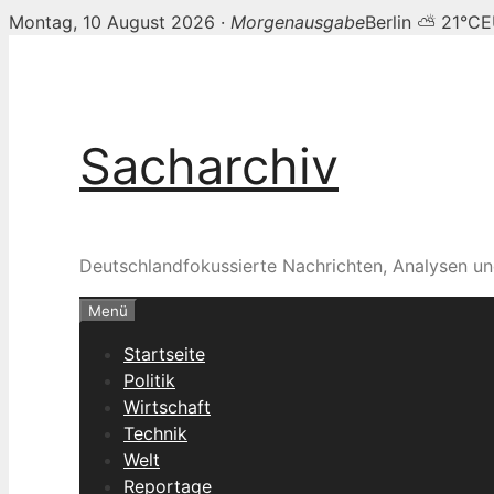
Montag, 10 August 2026 ·
Morgenausgabe
Berlin ⛅ 21°C
E
Zum
Inhalt
springen
Sacharchiv
Deutschlandfokussierte Nachrichten, Analysen un
Menü
Startseite
Politik
Wirtschaft
Technik
Welt
Reportage