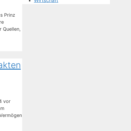
Wirtschaft
s Prinz
re
r Quellen,
akten
4 vor
aum
. Vermögen