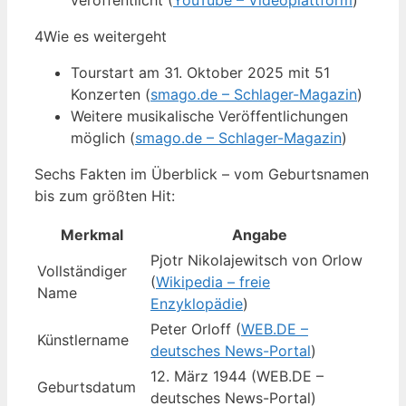
veröffentlicht (
YouTube – Videoplattform
)
4
Wie es weitergeht
Tourstart am 31. Oktober 2025 mit 51
Konzerten (
smago.de – Schlager-Magazin
)
Weitere musikalische Veröffentlichungen
möglich (
smago.de – Schlager-Magazin
)
Sechs Fakten im Überblick – vom Geburtsnamen
bis zum größten Hit:
Merkmal
Angabe
Pjotr Nikolajewitsch von Orlow
Vollständiger
(
Wikipedia – freie
Name
Enzyklopädie
)
Peter Orloff (
WEB.DE –
Künstlername
deutsches News-Portal
)
12. März 1944 (WEB.DE –
Geburtsdatum
deutsches News-Portal)