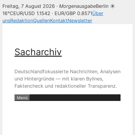
Freitag, 7 August 2026 ·
Morgenausgabe
Berlin ☀
16°C
EUR/USD 1.1542 · EUR/GBP 0.8571
Über
uns
Redaktion
Quellen
Kontakt
Newsletter
Zum
Inhalt
springen
Sacharchiv
Deutschlandfokussierte Nachrichten, Analysen
und Hintergründe — mit klaren Bylines,
Faktencheck und redaktioneller Transparenz.
Menü