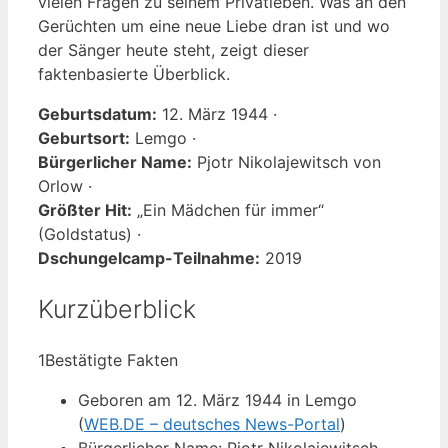
vielen Fragen zu seinem Privatleben. Was an den
Gerüchten um eine neue Liebe dran ist und wo
der Sänger heute steht, zeigt dieser
faktenbasierte Überblick.
Geburtsdatum:
12. März 1944 ·
Geburtsort:
Lemgo ·
Bürgerlicher Name:
Pjotr Nikolajewitsch von
Orlow ·
Größter Hit:
„Ein Mädchen für immer“
(Goldstatus) ·
Dschungelcamp-Teilnahme:
2019
Kurzüberblick
1
Bestätigte Fakten
Geboren am 12. März 1944 in Lemgo
(
WEB.DE – deutsches News-Portal
)