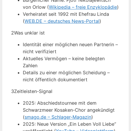
Bürgerlicher Name: Pjotr Nikolajewitsch
von Orlow (
Wikipedia – freie Enzyklopädie
)
Verheiratet seit 1992 mit Ehefrau Linda
(
WEB.DE – deutsches News-Portal
)
2
Was unklar ist
Identität einer möglichen neuen Partnerin –
nicht verifiziert
Aktuelles Vermögen – keine belegten
Zahlen
Details zu einer möglichen Scheidung –
nicht öffentlich dokumentiert
3
Zeitleisten-Signal
2025: Abschiedstournee mit dem
Schwarzmeer Kosaken-Chor angekündigt
(
smago.de – Schlager-Magazin
)
2025: Neue Version „Ein Leben Voll Liebe“