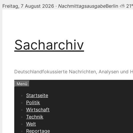
Freitag, 7 August 2026 ·
Nachmittagsausgabe
Berlin ⛅ 21
Zum
Inhalt
springen
Sacharchiv
Deutschlandfokussierte Nachrichten, Analysen und H
Menü
Startseite
Politik
Wirtschaft
Technik
Welt
Reportage