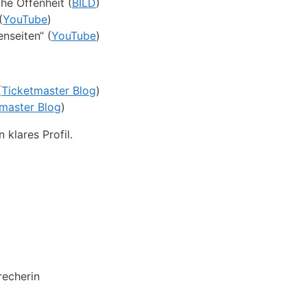
he Offenheit (
BILD
)
(
YouTube
)
nseiten“ (
YouTube
)
(
Ticketmaster Blog
)
master Blog
)
 klares Profil.
recherin