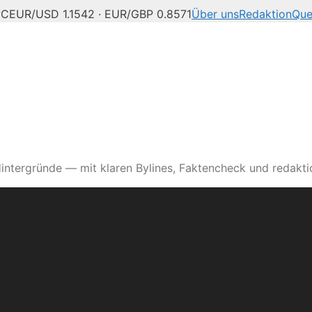
°C
EUR/USD 1.1542 · EUR/GBP 0.8571
Über uns
Redaktion
Que
intergründe — mit klaren Bylines, Faktencheck und redaktio