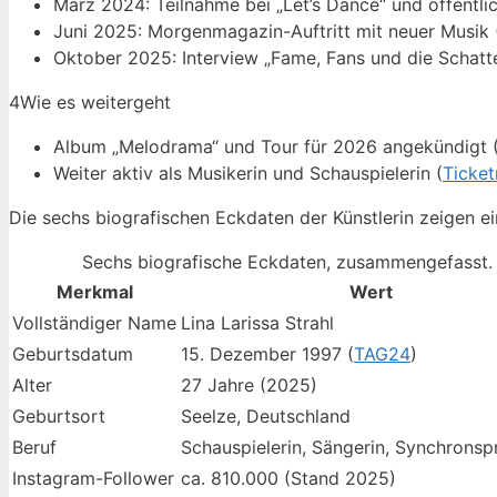
März 2024: Teilnahme bei „Let’s Dance“ und öffentlic
Juni 2025: Morgenmagazin-Auftritt mit neuer Musik 
Oktober 2025: Interview „Fame, Fans und die Schatte
4
Wie es weitergeht
Album „Melodrama“ und Tour für 2026 angekündigt 
Weiter aktiv als Musikerin und Schauspielerin (
Ticket
Die sechs biografischen Eckdaten der Künstlerin zeigen ein
Sechs biografische Eckdaten, zusammengefasst.
Merkmal
Wert
Vollständiger Name
Lina Larissa Strahl
Geburtsdatum
15. Dezember 1997 (
TAG24
)
Alter
27 Jahre (2025)
Geburtsort
Seelze, Deutschland
Beruf
Schauspielerin, Sängerin, Synchronsp
Instagram-Follower
ca. 810.000 (Stand 2025)