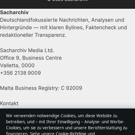
Sacharchiv
Deutschlandfokussierte Nachrichten, Analysen und
Hintergründe — mit klaren Bylines, Faktencheck und
redaktioneller Transparenz.
Sacharchiv Media Ltd.
Office 9, Business Centre
Valletta, 0000
+356 2138 9009
Malta Business Registry: C 92009
Kontakt
Wir verwenden notwendige Cookies, um diese Website zu
Allgemein:
info@sacharchiv.de
betreiben, und – mit Ihrer Einwilligung – Analyse- und Werbe-
Cookies, um sie zu verbessern und unsere Berichterstattung zu
Kontaktseite
finanzieren. Siehe unsere
Cookie-Richtlinie
und