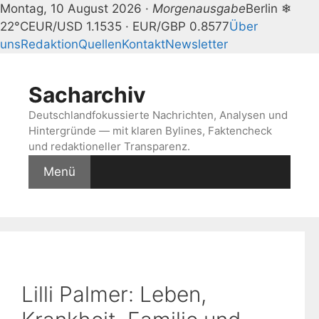
Montag, 10 August 2026 ·
Morgenausgabe
Berlin ❄
22°C
EUR/USD 1.1535 · EUR/GBP 0.8577
Über
uns
Redaktion
Quellen
Kontakt
Newsletter
Zum
Inhalt
Sacharchiv
springen
Deutschlandfokussierte Nachrichten, Analysen und
Hintergründe — mit klaren Bylines, Faktencheck
und redaktioneller Transparenz.
Menü
Lilli Palmer: Leben,