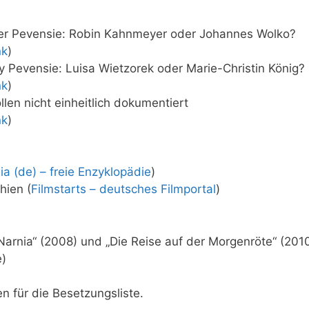
er Pevensie: Robin Kahnmeyer oder Johannes Wolko?
nk
)
Pevensie: Luisa Wietzorek oder Marie-Christin König?
nk
)
en nicht einheitlich dokumentiert
nk
)
ia (de) – freie Enzyklopädie
)
hien (
Filmstarts – deutsches Filmportal
)
Narnia“ (2008) und „Die Reise auf der Morgenröte“ (201
e)
n für die Besetzungsliste.