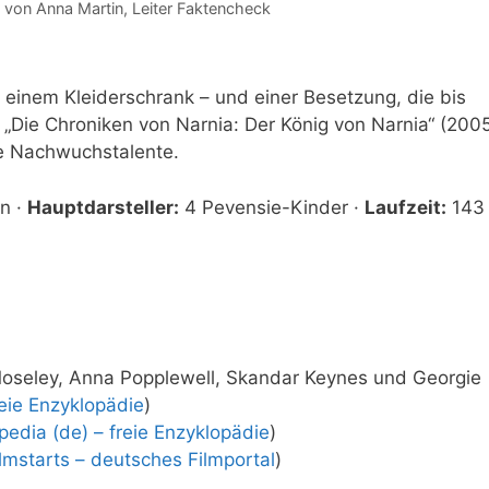
t von
Anna Martin
, Leiter Faktencheck
 einem Kleiderschrank – und einer Besetzung, die bis
, „Die Chroniken von Narnia: Der König von Narnia“ (2005
ge Nachwuchstalente.
n ·
Hauptdarsteller:
4 Pevensie-Kinder ·
Laufzeit:
143
Moseley, Anna Popplewell, Skandar Keynes und Georgie
reie Enzyklopädie
)
pedia (de) – freie Enzyklopädie
)
ilmstarts – deutsches Filmportal
)