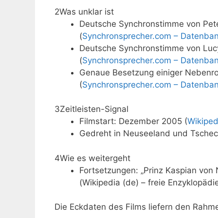
2
Was unklar ist
Deutsche Synchronstimme von Pet
(
Synchronsprecher.com – Datenba
Deutsche Synchronstimme von Lucy 
(
Synchronsprecher.com – Datenba
Genaue Besetzung einiger Nebenroll
(
Synchronsprecher.com – Datenba
3
Zeitleisten-Signal
Filmstart: Dezember 2005 (
Wikiped
Gedreht in Neuseeland und Tschec
4
Wie es weitergeht
Fortsetzungen: „Prinz Kaspian von 
(Wikipedia (de) – freie Enzyklopädi
Die Eckdaten des Films liefern den Rahme