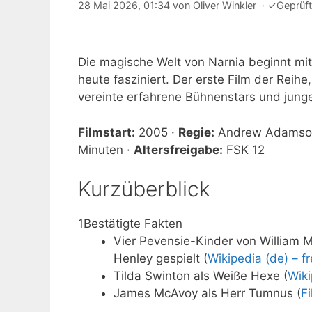
28 Mai 2026, 01:34
von
Oliver Winkler
·
✓
Geprüf
Die magische Welt von Narnia beginnt mit
heute fasziniert. Der erste Film der Reihe
vereinte erfahrene Bühnenstars und jun
Filmstart:
2005 ·
Regie:
Andrew Adamso
Minuten ·
Altersfreigabe:
FSK 12
Kurzüberblick
1
Bestätigte Fakten
Vier Pevensie-Kinder von William 
Henley gespielt (
Wikipedia (de) – f
Tilda Swinton als Weiße Hexe (
Wiki
James McAvoy als Herr Tumnus (
F