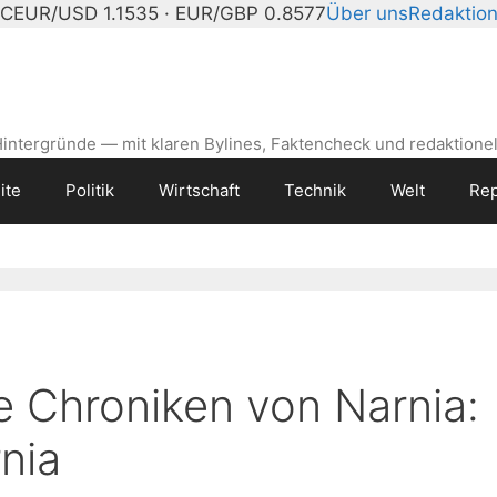
°C
EUR/USD 1.1535 · EUR/GBP 0.8577
Über uns
Redaktio
intergründe — mit klaren Bylines, Faktencheck und redaktionel
ite
Politik
Wirtschaft
Technik
Welt
Rep
 Chroniken von Narnia:
nia