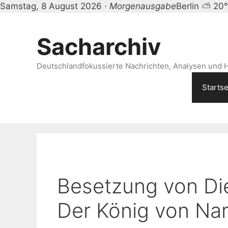
Samstag, 8 August 2026 ·
Morgenausgabe
Berlin ⛅ 20
Zum
Inhalt
Sacharchiv
springen
Deutschlandfokussierte Nachrichten, Analysen und H
Startse
Besetzung von Die
Der König von Nar