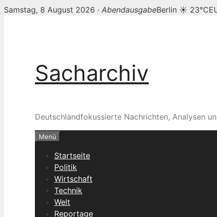
Samstag, 8 August 2026 ·
Abendausgabe
Berlin ☀ 23°C
E
Zum
Inhalt
springen
Sacharchiv
Deutschlandfokussierte Nachrichten, Analysen un
Menü
Startseite
Politik
Wirtschaft
Technik
Welt
Reportage