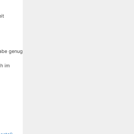
it
habe genug
ch im