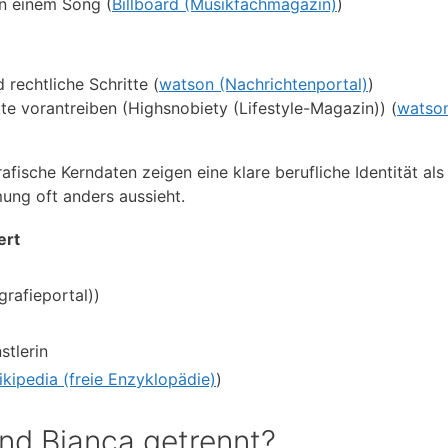
in einem Song (
Billboard (Musikfachmagazin)
)
echtliche Schritte (
watson (Nachrichtenportal)
)
te vorantreiben (Highsnobiety (Lifestyle-Magazin)) (
watso
afische Kerndaten zeigen eine klare berufliche Identität als
ung oft anders aussieht.
ert
grafieportal))
stlerin
kipedia (freie Enzyklopädie)
)
nd Bianca getrennt?