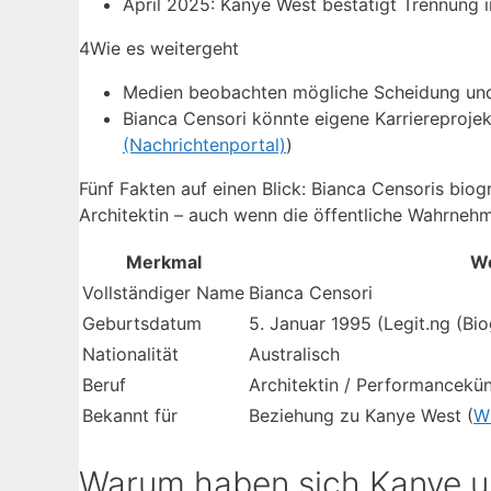
April 2025: Kanye West bestätigt Trennung 
4
Wie es weitergeht
Medien beobachten mögliche Scheidung und r
Bianca Censori könnte eigene Karriereprojek
(Nachrichtenportal)
)
Fünf Fakten auf einen Blick: Bianca Censoris biogr
Architektin – auch wenn die öffentliche Wahrnehm
Merkmal
W
Vollständiger Name
Bianca Censori
Geburtsdatum
5. Januar 1995 (Legit.ng (Bio
Nationalität
Australisch
Beruf
Architektin / Performancekün
Bekannt für
Beziehung zu Kanye West (
Wi
Warum haben sich Kanye u