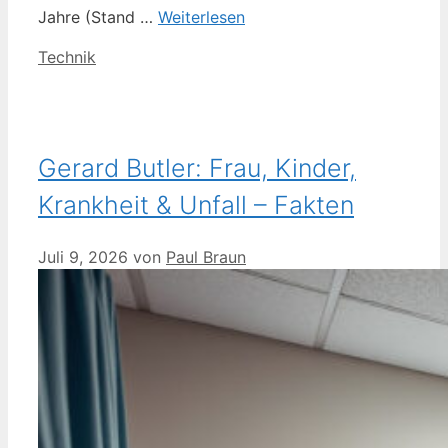
Jahre (Stand …
Weiterlesen
Kategorien
Technik
Gerard Butler: Frau, Kinder,
Krankheit & Unfall – Fakten
Juli 9, 2026
von
Paul Braun