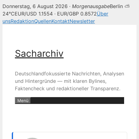
Donnerstag, 6 August 2026 ·
Morgenausgabe
Berlin ⛅
24°C
EUR/USD 1.1554 · EUR/GBP 0.8572
Über
uns
Redaktion
Quellen
Kontakt
Newsletter
Zum
Inhalt
springen
Sacharchiv
Deutschlandfokussierte Nachrichten, Analysen
und Hintergründe — mit klaren Bylines,
Faktencheck und redaktioneller Transparenz.
Menü