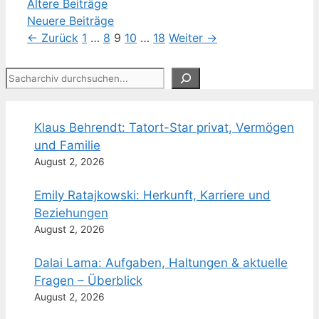
Ältere Beiträge
Neuere Beiträge
Seite
Seite
Seite
Seite
Seite
←
Zurück
1
…
8
9
10
…
18
Weiter
→
Suchen
Klaus Behrendt: Tatort-Star privat, Vermögen
und Familie
August 2, 2026
Emily Ratajkowski: Herkunft, Karriere und
Beziehungen
August 2, 2026
Dalai Lama: Aufgaben, Haltungen & aktuelle
Fragen – Überblick
August 2, 2026