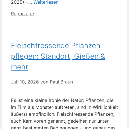
2025) · …
Weiterlesen
Kategorien
Reportage
Fleischfressende Pflanzen
pflegen: Standort, Gießen &
mehr
Juli 10, 2026
von
Paul Braun
Es ist eine kleine Ironie der Natur: Pflanzen, die
im Film als Monster auftreten, sind in Wirklichkeit
äußerst empfindlich. Fleischfressende Pflanzen,
auch Karnivoren genannt, gedeihen nur unter
ganz bestimmten Bedingungen – und genau das